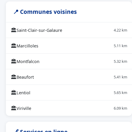
📍 Communes voisines
🏛
Saint-Clair-sur-Galaure
4.22 km
🏛
Marcilloles
5.11 km
🏛
Montfalcon
5.32 km
🏛
Beaufort
5.41 km
🏛
Lentiol
5.65 km
🏛
Viriville
6.09 km
🔗 Services en ligne