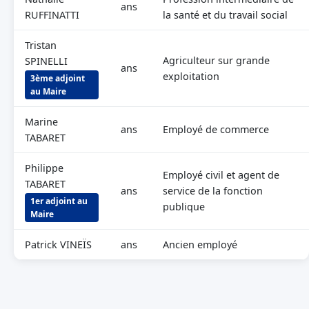
ans
RUFFINATTI
la santé et du travail social
Tristan
Agriculteur sur grande
SPINELLI
ans
exploitation
3ème adjoint
au Maire
Marine
ans
Employé de commerce
TABARET
Philippe
Employé civil et agent de
TABARET
ans
service de la fonction
1er adjoint au
publique
Maire
Patrick VINEÏS
ans
Ancien employé