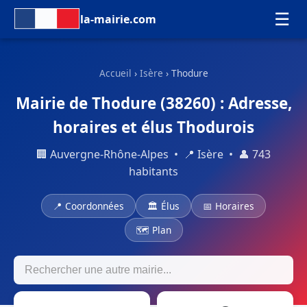
☰
la-mairie.com
Accueil
›
Isère
› Thodure
Mairie de Thodure (38260) : Adresse,
horaires et élus Thodurois
🏢 Auvergne-Rhône-Alpes • 📍 Isère • 👤 743
habitants
📍 Coordonnées
🏛 Élus
📅 Horaires
🗺 Plan