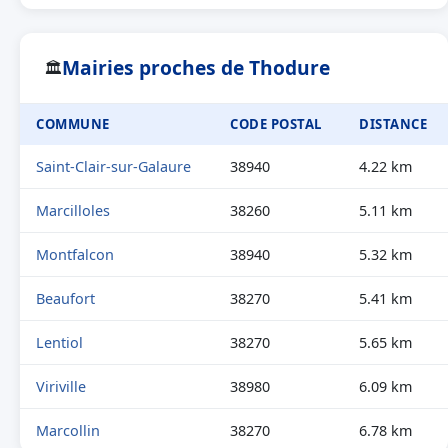
Mairies proches de Thodure
🏛
COMMUNE
CODE POSTAL
DISTANCE
Saint-Clair-sur-Galaure
38940
4.22 km
Marcilloles
38260
5.11 km
Montfalcon
38940
5.32 km
Beaufort
38270
5.41 km
Lentiol
38270
5.65 km
Viriville
38980
6.09 km
Marcollin
38270
6.78 km