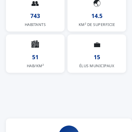
👥
🌏
743
14.5
HABITANTS
KM² DE SUPERFICIE
🏙
💼
51
15
HAB/KM²
ÉLUS MUNICIPAUX