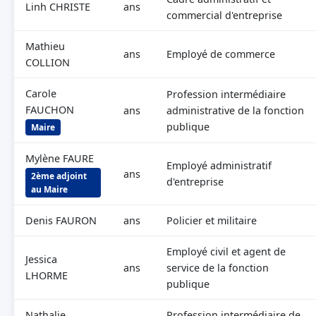
Linh CHRISTE
ans
commercial d'entreprise
Mathieu
ans
Employé de commerce
COLLION
Carole
Profession intermédiaire
FAUCHON
ans
administrative de la fonction
publique
Maire
Mylène FAURE
Employé administratif
ans
2ème adjoint
d'entreprise
au Maire
Denis FAURON
ans
Policier et militaire
Employé civil et agent de
Jessica
ans
service de la fonction
LHORME
publique
Nathalie
Profession intermédiaire de