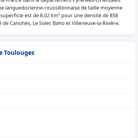
e la France dans le département Pyrénées-Orientales.
languedocienne-roussillonnaise de taille moyenne
 superficie est de 8.02 km² pour une densité de 858
é de Canohès, Le Soler, Baho et Villeneuve-la-Rivière.
de Toulouges