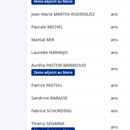
4ème adjoint au Maire
Jean-Marie MARTIN-RODRIGUEZ
ans
Pascale MICHEL
ans
Martial MIR
ans
Laurette NARANJO
ans
Aurélie PASTOR-BARNEOUD
ans
2ème adjoint au Maire
Patrice PASTOU
ans
Sandrine RABASSE
ans
Fabrice SCHORDING
ans
Thierry SEGARRA
ans