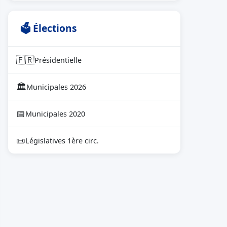
🗳 Élections
🇫🇷
Présidentielle
🏛
Municipales 2026
📅
Municipales 2020
📜
Législatives 1ère circ.