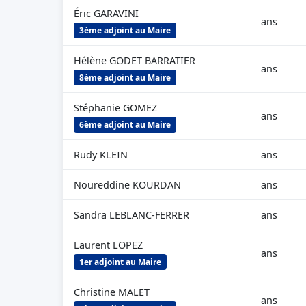
Éric GARAVINI
ans
3ème adjoint au Maire
Hélène GODET BARRATIER
ans
8ème adjoint au Maire
Stéphanie GOMEZ
ans
6ème adjoint au Maire
Rudy KLEIN
ans
Noureddine KOURDAN
ans
Sandra LEBLANC-FERRER
ans
Laurent LOPEZ
ans
1er adjoint au Maire
Christine MALET
ans