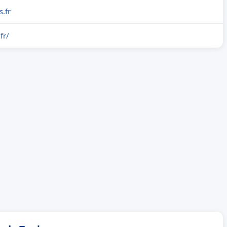
s.fr
fr/