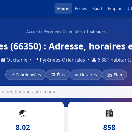
Mairie
Écoles
Sport
Emploi
Ur
Accueil
›
Pyrénées-Orientales
› Toulouges
s (66350) : Adresse, horaires 
🏢 Occitanie • 📍 Pyrénées-Orientales • 👤 6 881 habitants
📍 Coordonnées
🏛 Élus
📅 Horaires
🗺 Plan
🌏
🏙
8.02
858