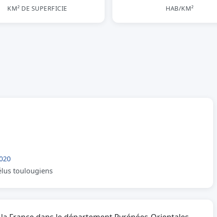
KM² DE SUPERFICIE
HAB/KM²
020
 élus toulougiens