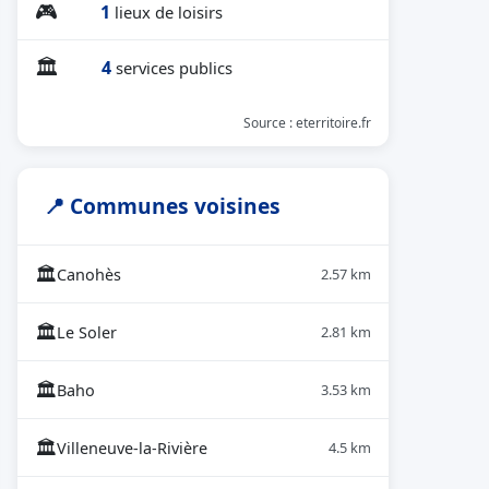
🎮
1
lieux de loisirs
🏛
4
services publics
Source : eterritoire.fr
📍 Communes voisines
🏛
Canohès
2.57 km
🏛
Le Soler
2.81 km
🏛
Baho
3.53 km
🏛
Villeneuve-la-Rivière
4.5 km