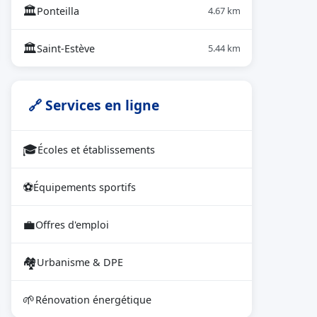
🏛
Ponteilla
4.67 km
🏛
Saint-Estève
5.44 km
🔗 Services en ligne
🎓
Écoles et établissements
⚽
Équipements sportifs
💼
Offres d'emploi
🏘
Urbanisme & DPE
🌱
Rénovation énergétique