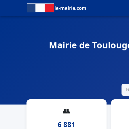
la-mairie.com
Mairie de Toulouge
👥
6 881