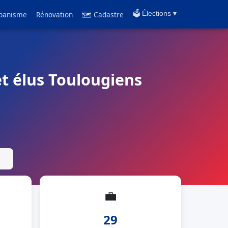
banisme
Rénovation
🗺 Cadastre
🗳️ Élections ▾
et élus Toulougiens
💼
29