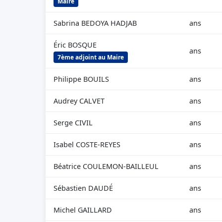
Maire
Sabrina BEDOYA HADJAB
ans
Éric BOSQUE
ans
7ème adjoint au Maire
Philippe BOUILS
ans
Audrey CALVET
ans
Serge CIVIL
ans
Isabel COSTE-REYES
ans
Béatrice COULEMON-BAILLEUL
ans
Sébastien DAUDÉ
ans
Michel GAILLARD
ans