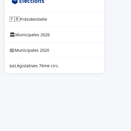
🗳 Élections
🇫🇷
Présidentielle
🏛
Municipales 2026
📅
Municipales 2020
📜
Législatives 7ème circ.