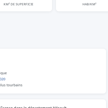
KM² DE SUPERFICIE
HAB/KM²
lique
020
élus tourbains