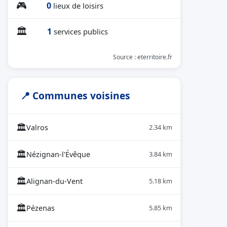
🎮
0
lieux de loisirs
🏛
1
services publics
Source : eterritoire.fr
📍 Communes voisines
🏛
Valros
2.34 km
🏛
Nézignan-l'Évêque
3.84 km
🏛
Alignan-du-Vent
5.18 km
🏛
Pézenas
5.85 km