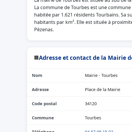
La mairie de Tourbes est située au sud de l
La commune de Tourbes est une commune la
habitée par 1.621 résidents Tourbains. Sa s
habitants par km². Elle est située à proximi
Pézenas.
Adresse et contact de la Mairie 
🏢
Nom
Mairie - Tourbes
Adresse
Place de la Mairie
Code postal
34120
Commune
Tourbes
Téléphone
04 67 98 15 02