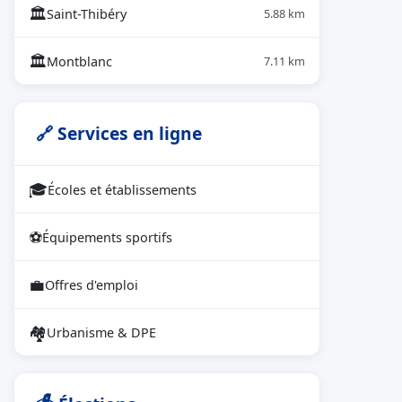
🏛
Saint-Thibéry
5.88 km
🏛
Montblanc
7.11 km
🔗 Services en ligne
🎓
Écoles et établissements
⚽
Équipements sportifs
💼
Offres d'emploi
🏘
Urbanisme & DPE