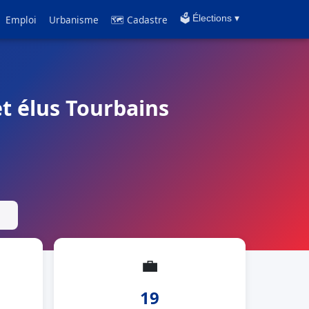
Emploi
Urbanisme
🗺 Cadastre
🗳️ Élections ▾
et élus Tourbains
💼
19