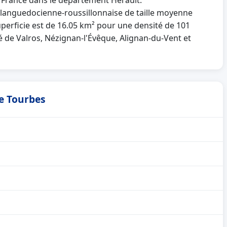
a France dans le département Hérault.
nguedocienne-roussillonnaise de taille moyenne
uperficie est de 16.05 km² pour une densité de 101
té de Valros, Nézignan-l'Évêque, Alignan-du-Vent et
de Tourbes