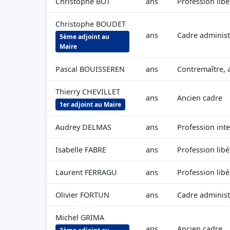
Christophe BOT
ans
Profession libé
Christophe BOUDET
ans
Cadre administ
5ème adjoint au
Maire
Pascal BOUISSEREN
ans
Contremaître, 
Thierry CHEVILLET
ans
Ancien cadre
1er adjoint au Maire
Audrey DELMAS
ans
Profession int
Isabelle FABRE
ans
Profession libé
Laurent FERRAGU
ans
Profession libé
Olivier FORTUN
ans
Cadre administ
Michel GRIMA
ans
Ancien cadre