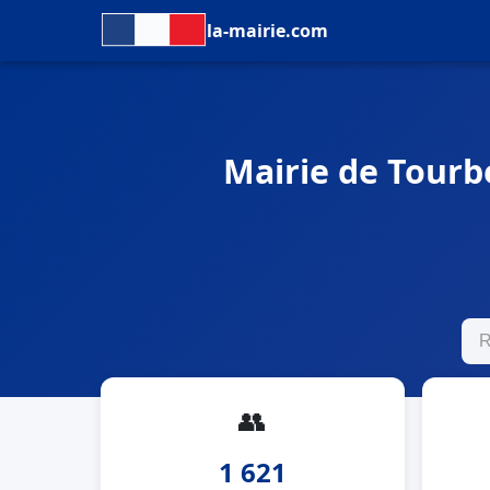
la-mairie.com
Mairie de Tourbe
👥
1 621