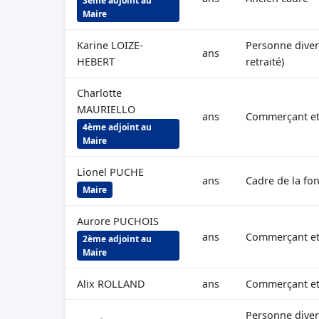
3ème adjoint au
Maire
Karine LOIZE-
Personne diver
ans
HEBERT
retraité)
Charlotte
MAURIELLO
ans
Commerçant et
4ème adjoint au
Maire
Lionel PUCHE
ans
Cadre de la fo
Maire
Aurore PUCHOIS
ans
Commerçant et
2ème adjoint au
Maire
Alix ROLLAND
ans
Commerçant et
Personne diver