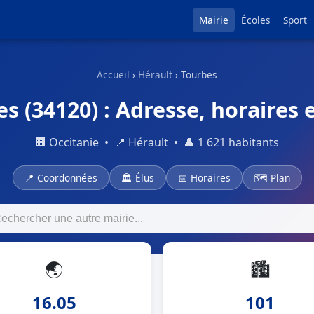
Mairie
Écoles
Sport
Accueil
›
Hérault
› Tourbes
s (34120) : Adresse, horaires 
🏢 Occitanie • 📍 Hérault • 👤 1 621 habitants
📍 Coordonnées
🏛 Élus
📅 Horaires
🗺 Plan
🌏
🏙
16.05
101