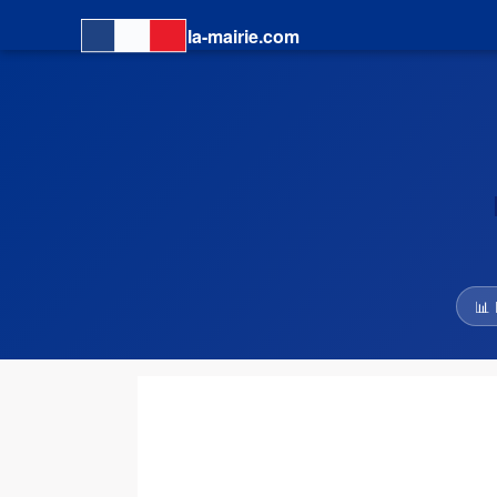
la-mairie.com
📊 