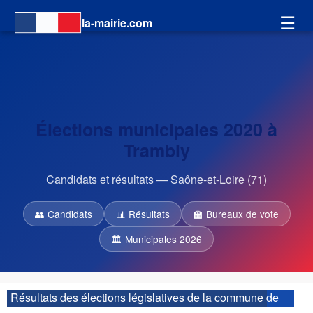
☰
la-mairie.com
Élections municipales 2020 à
Trambly
Candidats et résultats — Saône-et-Loire (71)
👥 Candidats
📊 Résultats
🏫 Bureaux de vote
🏛 Municipales 2026
Résultats des élections législatives de la commune de
Trambly :
| 1ère circonscription