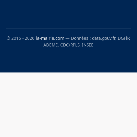
© 2015 - 2026
la-mairie.com
— Données : data.gouv.fr, DGFiP,
ADEME, CDC/RPLS, INSEE