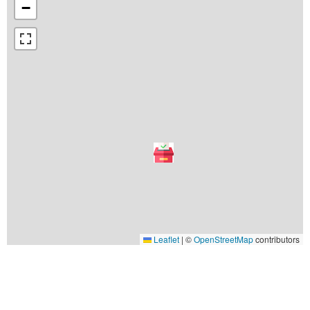
−
Leaflet
|
©
OpenStreetMap
contributors