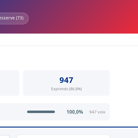
esserve (73)
947
Exprimés (86.8%)
100,0%
947 voix