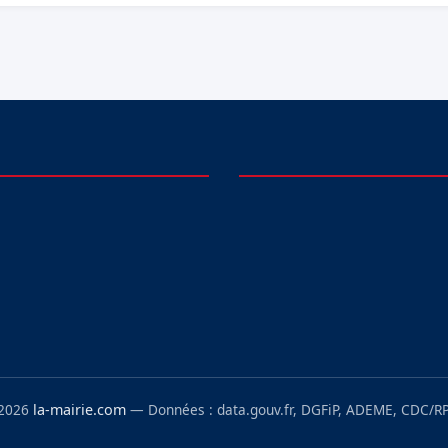
 2026
la-mairie.com
— Données : data.gouv.fr, DGFiP, ADEME, CDC/RP