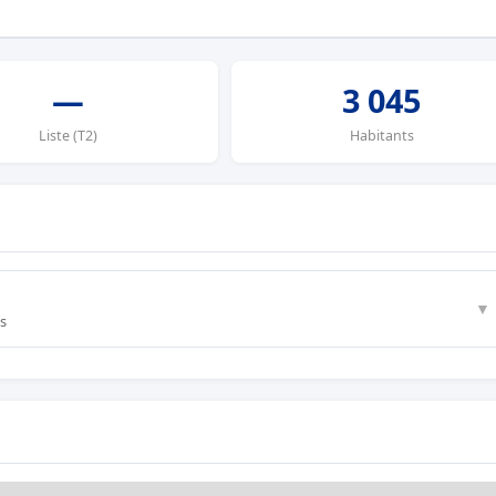
—
3 045
Liste (T2)
Habitants
▼
ts