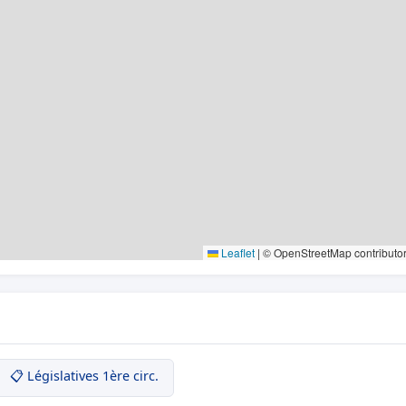
Leaflet
|
© OpenStreetMap contributo
📋 Législatives 1ère circ.