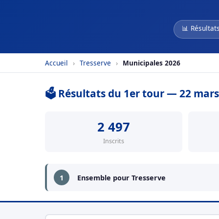
📊 Résultat
Accueil
›
Tresserve
›
Municipales 2026
🗳️ Résultats du 1er tour — 22 mar
2 497
Inscrits
1
Ensemble pour Tresserve