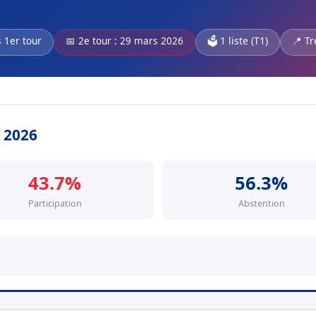
s 1er tour
📅 2e tour : 29 mars 2026
🗳️ 1 liste (T1)
📍 Tr
s 2026
43.7%
56.3%
Participation
Abstention