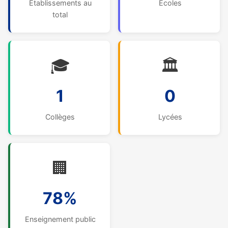
Établissements au
Écoles
total
🎓
🏛️
1
0
Collèges
Lycées
🏢
78%
Enseignement public