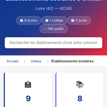
Loire (42) — 42240
🏫 8 écoles
🏫 1 collège
🏫 0 lycée
✅ 78% public
Accueil
›
Unieux
›
Établissements scolaires
🏫
📚
9
8