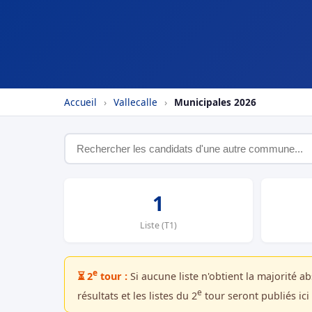
Accueil
›
Vallecalle
›
Municipales 2026
1
Liste (T1)
e
⏳ 2
tour :
Si aucune liste n'obtient la majorité a
e
résultats et les listes du 2
tour seront publiés ici 