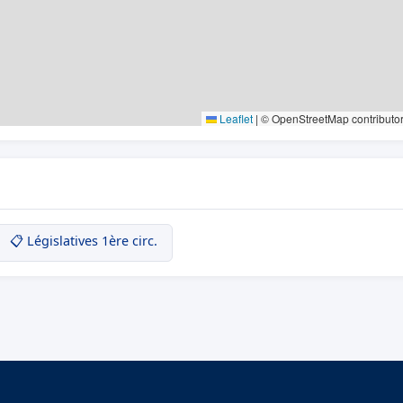
Leaflet
|
© OpenStreetMap contributo
📋 Législatives 1ère circ.