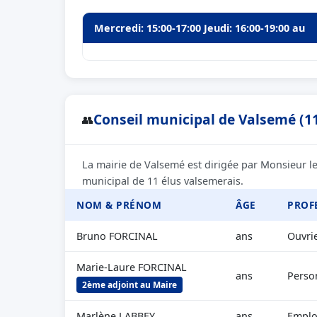
Mercredi: 15:00-17:00 Jeudi: 16:00-19:00 au
Conseil municipal de Valsemé (11
👥
La mairie de Valsemé est dirigée par Monsieur l
municipal de 11 élus valsemerais.
NOM & PRÉNOM
ÂGE
PROF
Bruno FORCINAL
ans
Ouvrie
Marie-Laure FORCINAL
ans
Person
2ème adjoint au Maire
Marlène LABBEY
ans
Employ