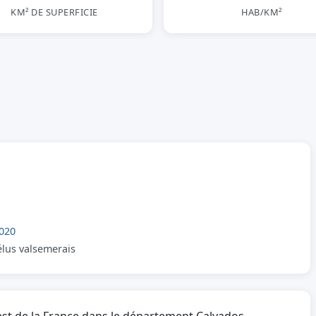
KM² DE SUPERFICIE
HAB/KM²
020
élus valsemerais