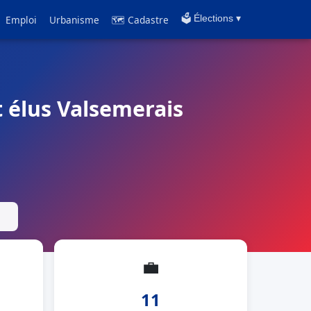
Emploi
Urbanisme
🗺 Cadastre
🗳️ Élections ▾
t élus Valsemerais
💼
11