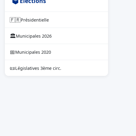
🗳 Élections
🇫🇷
Présidentielle
🏛
Municipales 2026
📅
Municipales 2020
📜
Législatives 3ème circ.