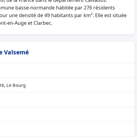
est de la France dans le département Calvados.
mmune basse-normande habitée par 276 résidents
our une densité de 49 habitants par km². Elle est située
nt-en-Auge et Clarbec.
de Valsemé
16, Le Bourg