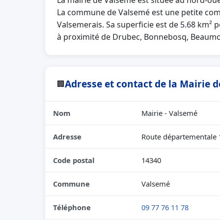
La mairie de Valsemé est située au nord-ou
La commune de Valsemé est une petite co
Valsemerais. Sa superficie est de 5.68 km² p
à proximité de Drubec, Bonnebosq, Beaumo
Adresse et contact de la Mairie 
🏢
Nom
Mairie - Valsemé
Adresse
Route départementale 
Code postal
14340
Commune
Valsemé
Téléphone
09 77 76 11 78