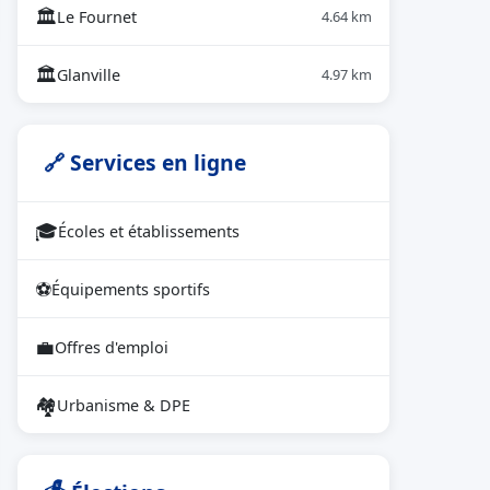
🏛
Le Fournet
4.64 km
🏛
Glanville
4.97 km
🔗 Services en ligne
🎓
Écoles et établissements
⚽
Équipements sportifs
💼
Offres d'emploi
🏘
Urbanisme & DPE