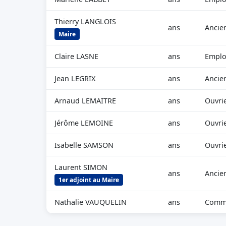
Thierry LANGLOIS
ans
Ancie
Maire
Claire LASNE
ans
Employ
Jean LEGRIX
ans
Ancien
Arnaud LEMAITRE
ans
Ouvrie
Jérôme LEMOINE
ans
Ouvrie
Isabelle SAMSON
ans
Ouvrie
Laurent SIMON
ans
Ancie
1er adjoint au Maire
Nathalie VAUQUELIN
ans
Comme