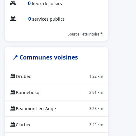
🎮
0
lieux de loisirs
🏛
0
services publics
Source : eterritoire.fr
📍 Communes voisines
🏛
Drubec
1.32 km
🏛
Bonnebosq
2.91 km
🏛
Beaumont-en-Auge
3.28 km
🏛
Clarbec
3.42 km