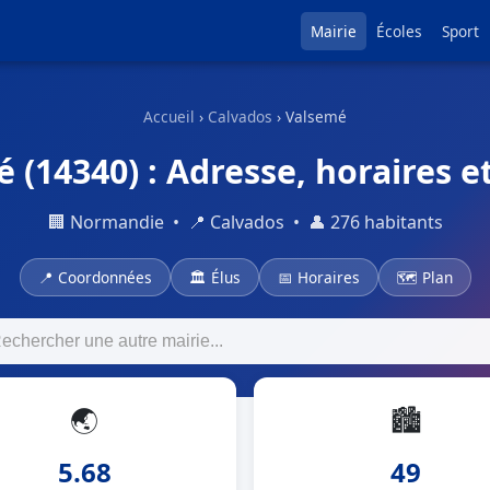
Mairie
Écoles
Sport
Accueil
›
Calvados
› Valsemé
 (14340) : Adresse, horaires e
🏢 Normandie • 📍 Calvados • 👤 276 habitants
📍 Coordonnées
🏛 Élus
📅 Horaires
🗺 Plan
🌏
🏙
5.68
49