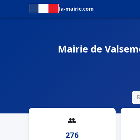
la-mairie.com
Mairie de Valsemé
👥
276