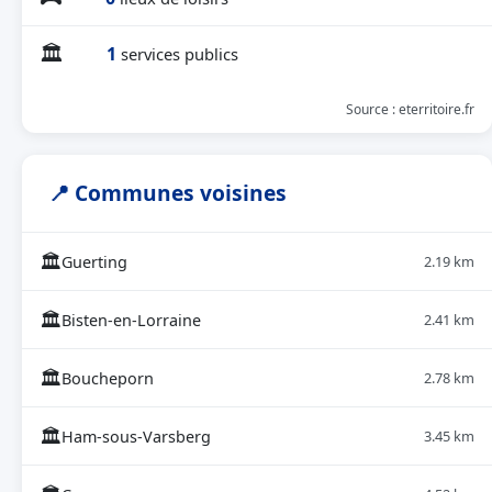
🏛
1
services publics
Source : eterritoire.fr
📍 Communes voisines
🏛
Guerting
2.19 km
🏛
Bisten-en-Lorraine
2.41 km
🏛
Boucheporn
2.78 km
🏛
Ham-sous-Varsberg
3.45 km