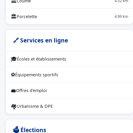
🏛
Coume
4.52 km
🏛
Porcelette
4.99 km
🔗 Services en ligne
🎓
Écoles et établissements
⚽
Équipements sportifs
💼
Offres d'emploi
🏘
Urbanisme & DPE
🗳 Élections