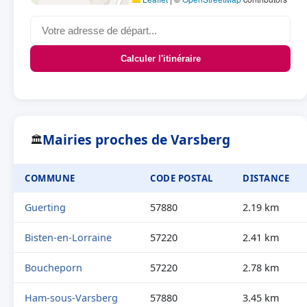
Calculer l'itinéraire
Mairies proches de Varsberg
🏛
COMMUNE
CODE POSTAL
DISTANCE
Guerting
57880
2.19 km
Bisten-en-Lorraine
57220
2.41 km
Boucheporn
57220
2.78 km
Ham-sous-Varsberg
57880
3.45 km