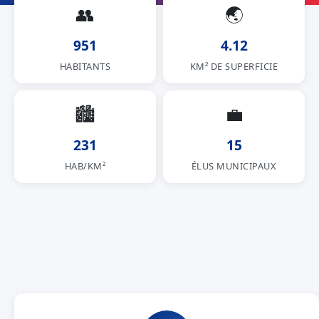
👥
🌏
951
4.12
HABITANTS
KM² DE SUPERFICIE
🏙
💼
231
15
HAB/KM²
ÉLUS MUNICIPAUX