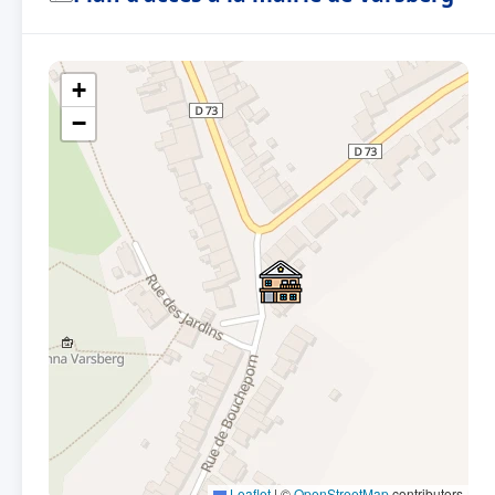
+
−
Leaflet
|
©
OpenStreetMap
contributors