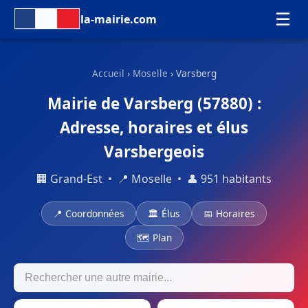
☰
la-mairie.com
Accueil
›
Moselle
› Varsberg
Mairie de Varsberg (57880) :
Adresse, horaires et élus
Varsbergeois
🏢 Grand-Est • 📍 Moselle • 👤 951 habitants
📍 Coordonnées
🏛 Élus
📅 Horaires
🗺 Plan