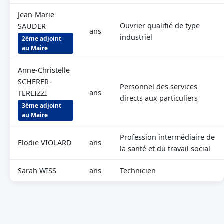
Jean-Marie
Ouvrier qualifié de type
SAUDER
ans
industriel
2ème adjoint
au Maire
Anne-Christelle
SCHERER-
Personnel des services
ans
TERLIZZI
directs aux particuliers
3ème adjoint
au Maire
Profession intermédiaire de
Elodie VIOLARD
ans
la santé et du travail social
Sarah WISS
ans
Technicien