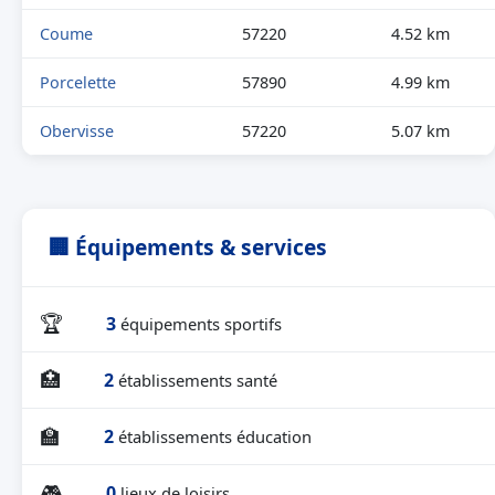
Coume
57220
4.52 km
Porcelette
57890
4.99 km
Obervisse
57220
5.07 km
🏢 Équipements & services
🏆
3
équipements sportifs
🏥
2
établissements santé
🏫
2
établissements éducation
🎮
0
lieux de loisirs