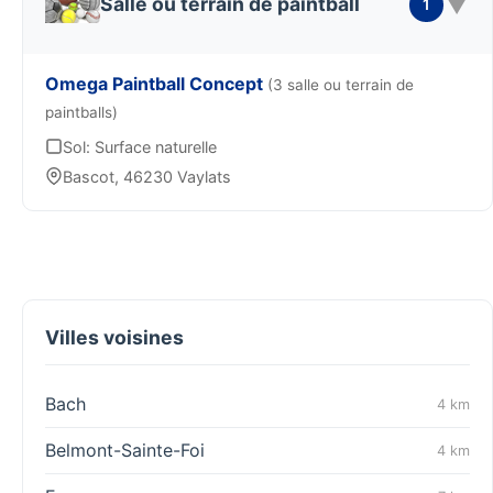
▼
Salle ou terrain de paintball
1
Omega Paintball Concept
(3 salle ou terrain de
paintballs)
Sol: Surface naturelle
Bascot, 46230 Vaylats
Villes voisines
Bach
4 km
Belmont-Sainte-Foi
4 km