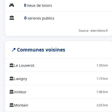
🎮
0
lieux de loisirs
🏛
0
services publics
Source : eterritoire.fr
📍 Communes voisines
🏛
Le Louverot
1.59 km
🏛
Lavigny
1.73 km
🏛
Voiteur
1.96 km
🏛
Montain
2.03 km