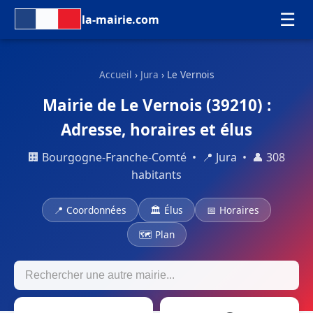
☰
la-mairie.com
Accueil
›
Jura
› Le Vernois
Mairie de Le Vernois (39210) :
Adresse, horaires et élus
🏢 Bourgogne-Franche-Comté • 📍 Jura • 👤 308
habitants
📍 Coordonnées
🏛 Élus
📅 Horaires
🗺 Plan