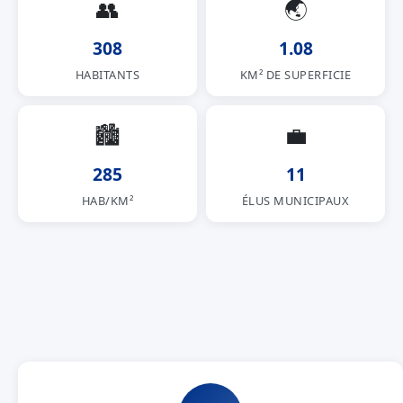
👥
🌏
308
1.08
HABITANTS
KM² DE SUPERFICIE
🏙
💼
285
11
HAB/KM²
ÉLUS MUNICIPAUX