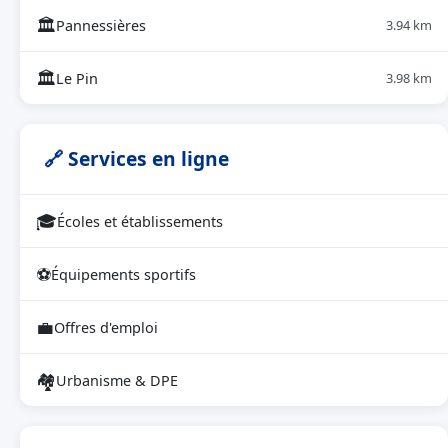
🏛
Pannessières
3.94 km
🏛
Le Pin
3.98 km
🔗 Services en ligne
🎓
Écoles et établissements
⚽
Équipements sportifs
💼
Offres d'emploi
🏘
Urbanisme & DPE