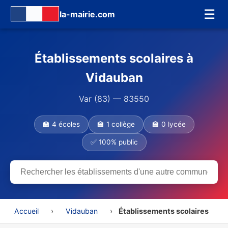
☰
la-mairie.com
Établissements scolaires à
Vidauban
Var (83) — 83550
🏫 4 écoles
🏫 1 collège
🏫 0 lycée
✅ 100% public
Accueil
›
Vidauban
›
Établissements scolaires