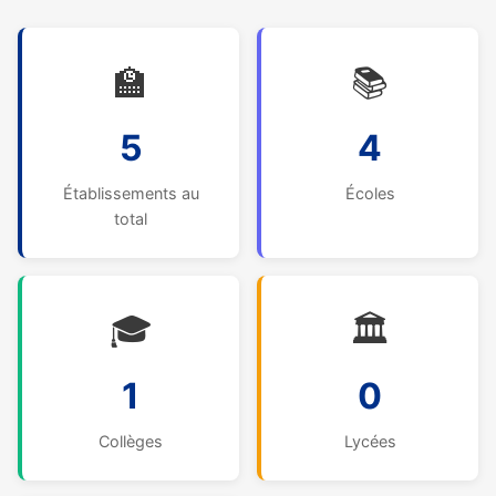
🏫
📚
5
4
Établissements au
Écoles
total
🎓
🏛️
1
0
Collèges
Lycées