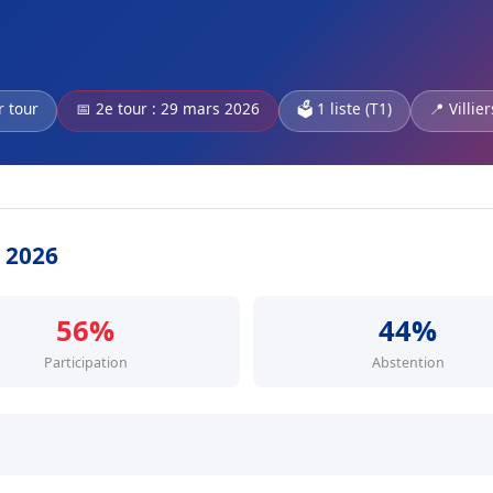
r tour
📅 2e tour : 29 mars 2026
🗳️ 1 liste (T1)
📍 Villie
s 2026
56%
44%
Participation
Abstention