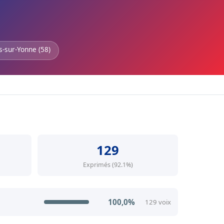
rs-sur-Yonne (58)
129
Exprimés (92.1%)
100,0%
129 voix