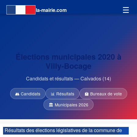
☰
la-mairie.com
Élections municipales 2020 à
Villy-Bocage
Candidats et résultats — Calvados (14)
👥 Candidats
📊 Résultats
🏫 Bureaux de vote
🏛 Municipales 2026
Résultats des élections législatives de la commune de
Villy-Bocage :
| 6ème circonscription