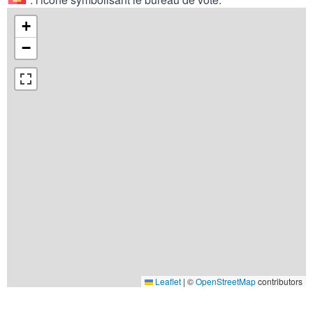
+
−
Leaflet
|
©
OpenStreetMap
contributors