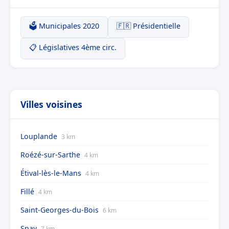
🗳️ Municipales 2020
🇫🇷 Présidentielle
📋 Législatives 4ème circ.
Villes voisines
Louplande
3 km
Roézé-sur-Sarthe
4 km
Étival-lès-le-Mans
4 km
Fillé
4 km
Saint-Georges-du-Bois
6 km
Spay
7 km