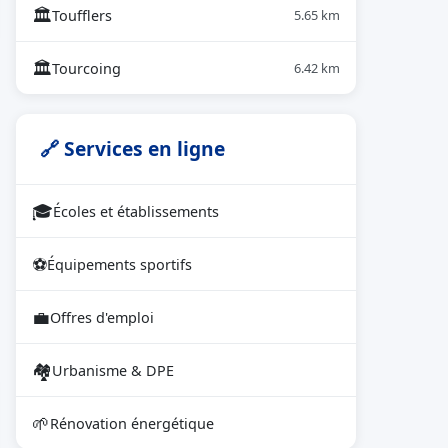
🏛
Toufflers
5.65 km
🏛
Tourcoing
6.42 km
🔗 Services en ligne
🎓
Écoles et établissements
⚽
Équipements sportifs
💼
Offres d'emploi
🏘
Urbanisme & DPE
🌱
Rénovation énergétique