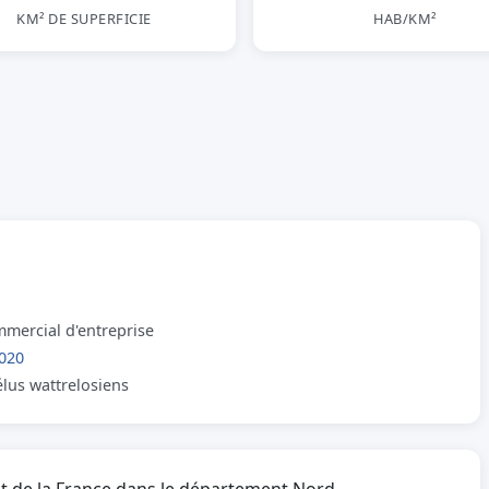
KM² DE SUPERFICIE
HAB/KM²
mmercial d'entreprise
020
élus wattrelosiens