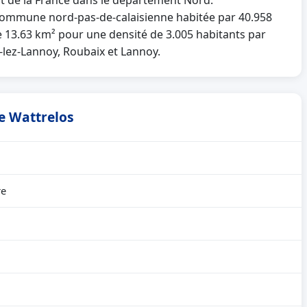
st de la France dans le département Nord.
ommune nord-pas-de-calaisienne habitée par 40.958
de 13.63 km² pour une densité de 3.005 habitants par
s-lez-Lannoy, Roubaix et Lannoy.
de Wattrelos
re