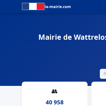
la-mairie.com
Mairie de Wattrelos
👥
40 958