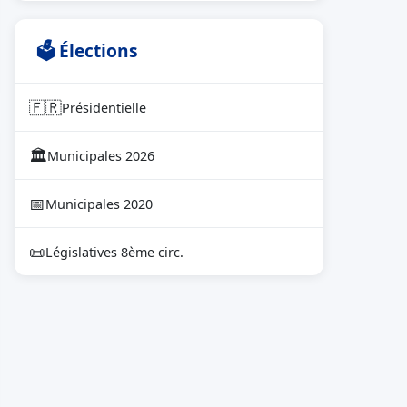
🗳 Élections
🇫🇷
Présidentielle
🏛
Municipales 2026
📅
Municipales 2020
📜
Législatives 8ème circ.