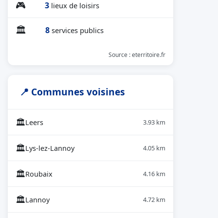
🎮
3
lieux de loisirs
🏛
8
services publics
Source : eterritoire.fr
📍 Communes voisines
🏛
Leers
3.93 km
🏛
Lys-lez-Lannoy
4.05 km
🏛
Roubaix
4.16 km
🏛
Lannoy
4.72 km