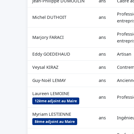
Jean-Philippe DUMOULIN
ans
Cadre ad
Professi
Michel DUTHOIT
ans
entrepri
Professi
Marjory FARACI
ans
entrepri
Eddy GOEDEHAUD
ans
Artisan
Veysal KIRAZ
ans
Contrema
Guy-Noël LEMAY
ans
Ancienn
Laureen LEMOINE
ans
Professi
12ème adjoint au Maire
Myriam LESTIENNE
ans
Ingénieu
8ème adjoint au Maire