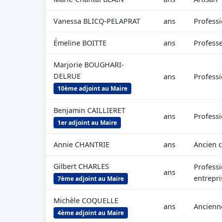
Vanessa BLICQ-PELAPRAT
ans
Professi
Émeline BOITTE
ans
Professe
Marjorie BOUGHARI-
DELRUE
ans
Professi
10ème adjoint au Maire
Benjamin CAILLIERET
ans
Professi
1er adjoint au Maire
Annie CHANTRIE
ans
Ancien 
Gilbert CHARLES
Professi
ans
entrepri
7ème adjoint au Maire
Michèle COQUELLE
ans
Ancienn
4ème adjoint au Maire