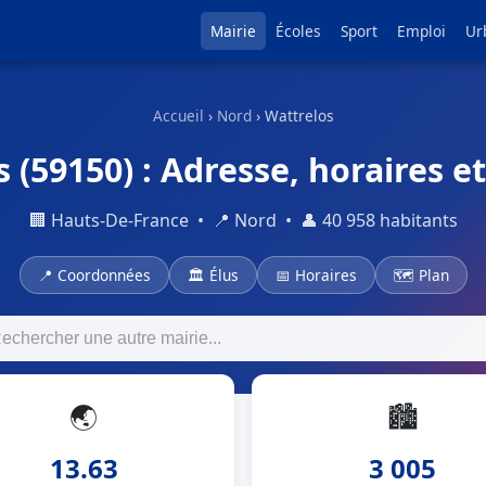
Mairie
Écoles
Sport
Emploi
Ur
Accueil
›
Nord
› Wattrelos
 (59150) : Adresse, horaires e
🏢 Hauts-De-France • 📍 Nord • 👤 40 958 habitants
📍 Coordonnées
🏛 Élus
📅 Horaires
🗺 Plan
🌏
🏙
13.63
3 005