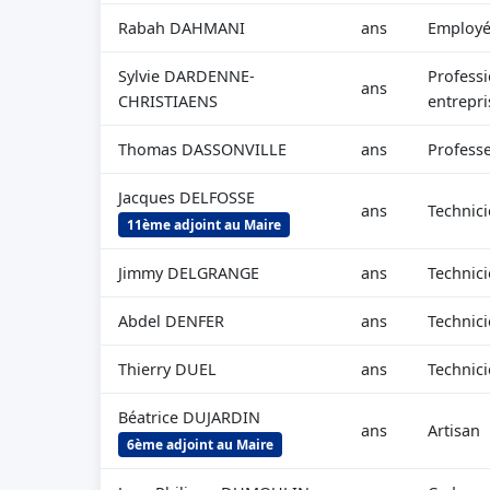
Rabah DAHMANI
ans
Employé 
Sylvie DARDENNE-
Professi
ans
CHRISTIAENS
entrepri
Thomas DASSONVILLE
ans
Professe
Jacques DELFOSSE
ans
Technic
11ème adjoint au Maire
Jimmy DELGRANGE
ans
Technic
Abdel DENFER
ans
Technic
Thierry DUEL
ans
Technic
Béatrice DUJARDIN
ans
Artisan
6ème adjoint au Maire