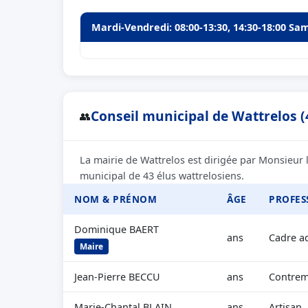
Mardi-Vendredi: 08:00-13:30, 14:30-18:00 Sam
Conseil municipal de Wattrelos (
👥
La mairie de Wattrelos est dirigée par Monsieur
municipal de 43 élus wattrelosiens.
NOM & PRÉNOM
ÂGE
PROFES
Dominique BAERT
ans
Cadre ad
Maire
Jean-Pierre BECCU
ans
Contrema
Marie-Chantal BLAIN
ans
Artisan