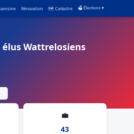
banisme
Rénovation
🗺 Cadastre
🗳️ Élections ▾
t élus Wattrelosiens
💼
43