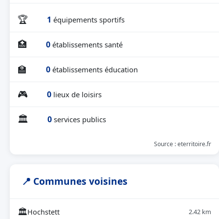
🏆
1
équipements sportifs
🏥
0
établissements santé
🏫
0
établissements éducation
🎮
0
lieux de loisirs
🏛
0
services publics
Source : eterritoire.fr
📍 Communes voisines
🏛
Hochstett
2.42 km