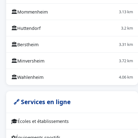
🏛
Mommenheim
3.13 km
🏛
Huttendorf
3.2 km
🏛
Berstheim
3.31 km
🏛
Minversheim
3.72 km
🏛
Wahlenheim
4.06 km
🔗 Services en ligne
🎓
Écoles et établissements
⚽
Équipements sportifs