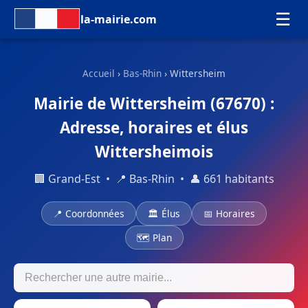
☰
la-mairie.com
Accueil
›
Bas-Rhin
› Wittersheim
Mairie de Wittersheim (67670) :
Adresse, horaires et élus
Wittersheimois
🏢 Grand-Est • 📍 Bas-Rhin • 👤 661 habitants
📍 Coordonnées
🏛 Élus
📅 Horaires
🗺 Plan