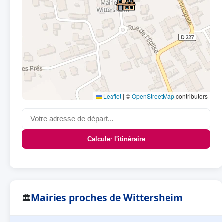
Leaflet
|
©
OpenStreetMap
contributors
Calculer l'itinéraire
Mairies proches de Wittersheim
🏛