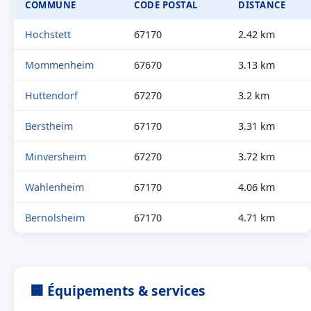
COMMUNE
CODE POSTAL
DISTANCE
Hochstett
67170
2.42 km
Mommenheim
67670
3.13 km
Huttendorf
67270
3.2 km
Berstheim
67170
3.31 km
Minversheim
67270
3.72 km
Wahlenheim
67170
4.06 km
Bernolsheim
67170
4.71 km
🏢 Équipements & services