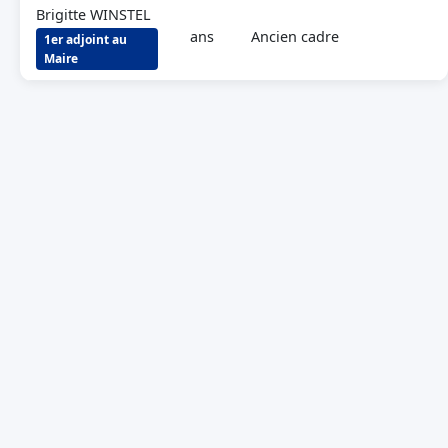
Brigitte WINSTEL
ans
Ancien cadre
1er adjoint au
Maire