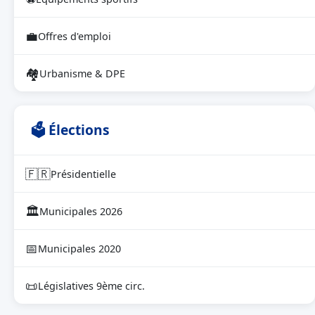
💼
Offres d'emploi
🏘
Urbanisme & DPE
🗳 Élections
🇫🇷
Présidentielle
🏛
Municipales 2026
📅
Municipales 2020
📜
Législatives 9ème circ.