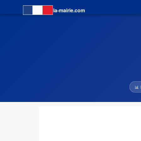
la-mairie.com
📊 