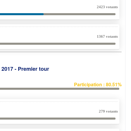
2423 votants
1367 votants
e 2017 - Premier tour
Participation : 80.51%
279 votants