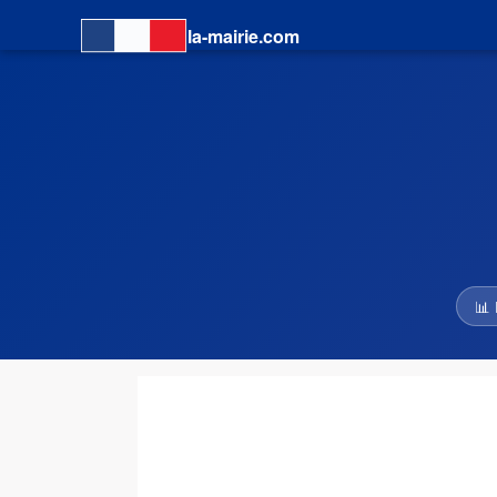
la-mairie.com
📊 