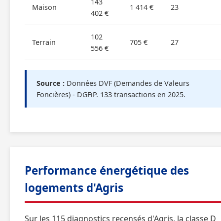
143
Maison
1 414 €
23
402 €
102
Terrain
705 €
27
556 €
Source :
Données DVF (Demandes de Valeurs
Foncières) - DGFiP. 133 transactions en 2025.
Performance énergétique des
logements d'Agris
Sur les 115 diagnostics recensés d'Agris, la classe D