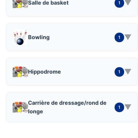
▼
Salle de basket
1
▼
Bowling
1
▼
Hippodrome
1
Carrière de dressage/rond de
▼
1
longe