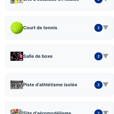
▼
Court de tennis
2
▼
Salle de boxe
2
▼
Piste d'athlétisme isolée
2
▼
Site d'aéromodélisme
2