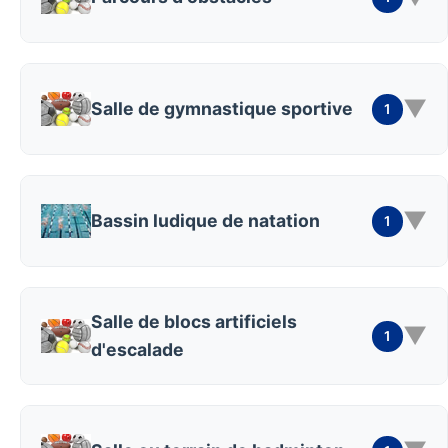
▼
Salle de gymnastique sportive
1
▼
Bassin ludique de natation
1
Salle de blocs artificiels
▼
1
d'escalade