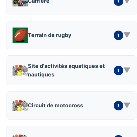
▼
Carrière
1
▼
Terrain de rugby
1
Site d'activités aquatiques et
▼
1
nautiques
▼
Circuit de motocross
1