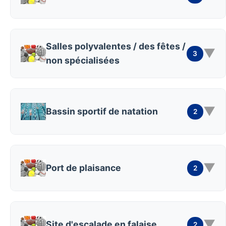
Salles polyvalentes / des fêtes /
▼
3
non spécialisées
▼
Bassin sportif de natation
2
▼
Port de plaisance
2
▼
Site d'escalade en falaise
2