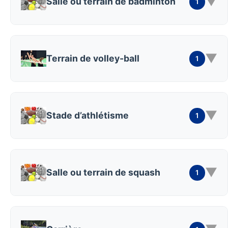
▼
Salle ou terrain de badminton
1
▼
Terrain de volley-ball
1
▼
Stade d’athlétisme
1
▼
Salle ou terrain de squash
1