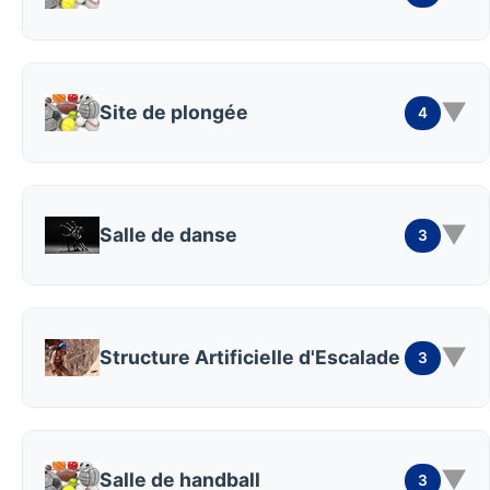
▼
Site de plongée
4
▼
Salle de danse
3
▼
Structure Artificielle d'Escalade
3
▼
Salle de handball
3