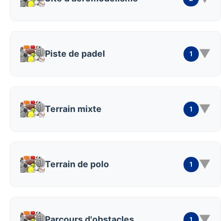
▼
Piste de padel
1
▼
Terrain mixte
1
▼
Terrain de polo
1
▼
Parcours d'obstacles
1