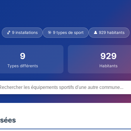
🏀 9 installations
🎯 9 types de sport
👤 929 habitants
9
929
Types différents
Habitants
nsées