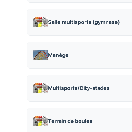
Salle multisports (gymnase)
Manège
Multisports/City-stades
Terrain de boules