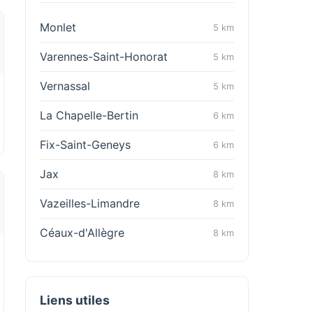
Monlet
5 km
Varennes-Saint-Honorat
5 km
Vernassal
5 km
La Chapelle-Bertin
6 km
Fix-Saint-Geneys
6 km
Jax
8 km
Vazeilles-Limandre
8 km
Céaux-d'Allègre
8 km
Liens utiles