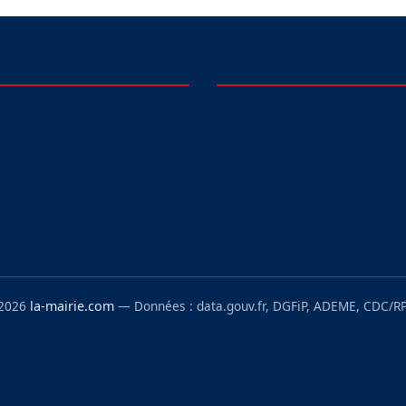
 2026
la-mairie.com
— Données : data.gouv.fr, DGFiP, ADEME, CDC/RP