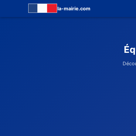
la-mairie.com
Éq
Décou