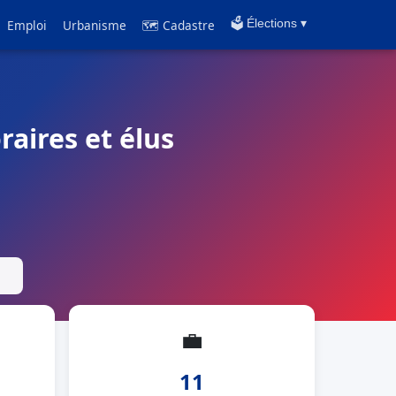
Emploi
Urbanisme
🗺 Cadastre
🗳️ Élections ▾
raires et élus
💼
11