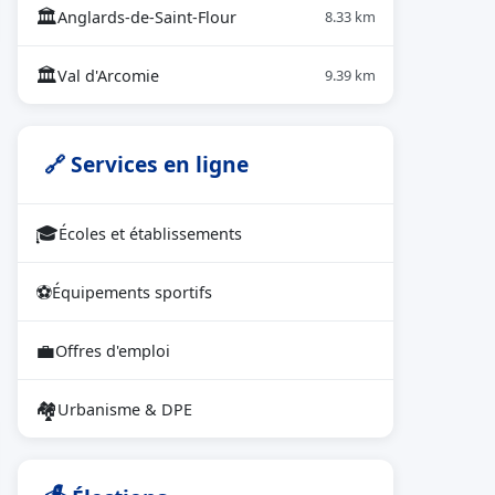
🏛
Anglards-de-Saint-Flour
8.33 km
🏛
Val d'Arcomie
9.39 km
🔗 Services en ligne
🎓
Écoles et établissements
⚽
Équipements sportifs
💼
Offres d'emploi
🏘
Urbanisme & DPE