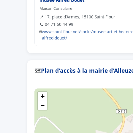
musée Alfred Douët
Maison Consulaire
📍 17, place d'Armes, 15100 Saint-Flour
📞 04 71 60 44 99
🌐
www.saint-flour.net/sortir/musee-art-et-histoire
alfred-douet/
Plan d'accès à la mairie d'Alleuz
🗺
+
−