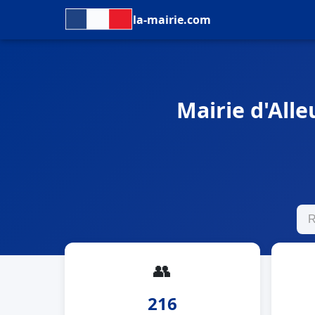
la-mairie.com
Mairie d'Alle
👥
216