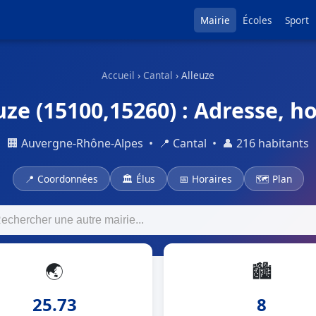
Mairie
Écoles
Sport
Accueil
›
Cantal
› Alleuze
uze (15100,15260) : Adresse, ho
🏢 Auvergne-Rhône-Alpes • 📍 Cantal • 👤 216 habitants
📍 Coordonnées
🏛 Élus
📅 Horaires
🗺 Plan
🌏
🏙
25.73
8