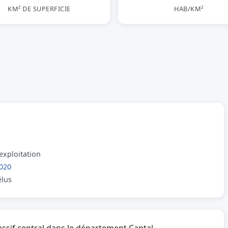
KM² DE SUPERFICIE
HAB/KM²
exploitation
020
élus