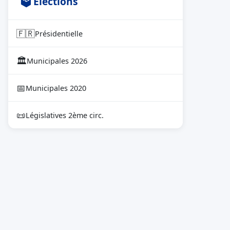
🗳 Élections
🇫🇷
Présidentielle
🏛
Municipales 2026
📅
Municipales 2020
📜
Législatives 2ème circ.