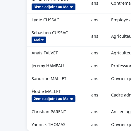
ans
Contremaî
3ème adjoint au Maire
Lydie CUSSAC
ans
Employé a
Sébastien CUSSAC
ans
Agriculte
Maire
Anaïs FALVET
ans
Agriculte
Jérémy HAMEAU
ans
Professio
Sandrine MALLET
ans
Ouvrier qu
Élodie MALLET
ans
Cadre adm
2ème adjoint au Maire
Christian PARENT
ans
Ancien ag
Yannick THOMAS
ans
Ouvrier qu