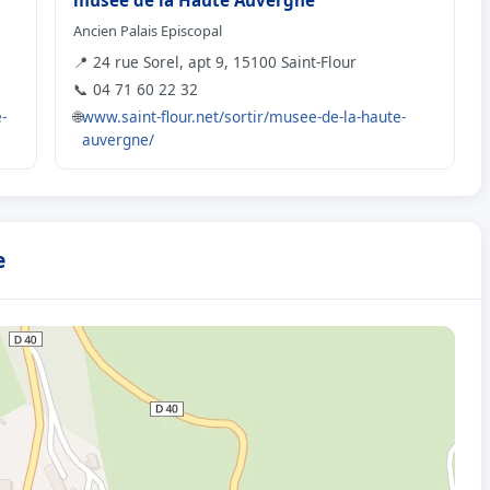
musée de la Haute Auvergne
Ancien Palais Episcopal
📍 24 rue Sorel, apt 9, 15100 Saint-Flour
📞 04 71 60 22 32
-
🌐
www.saint-flour.net/sortir/musee-de-la-haute-
auvergne/
e