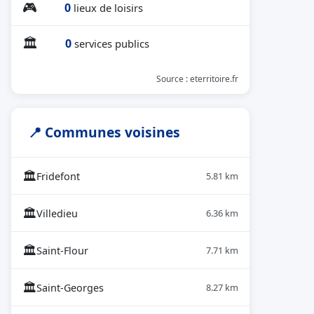
🎮
0
lieux de loisirs
🏛
0
services publics
Source : eterritoire.fr
📍 Communes voisines
🏛
Fridefont
5.81 km
🏛
Villedieu
6.36 km
🏛
Saint-Flour
7.71 km
🏛
Saint-Georges
8.27 km