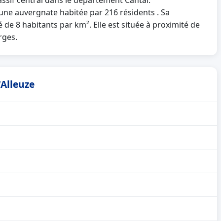
assif central dans le département Cantal.
ne auvergnate habitée par 216 résidents . Sa
 de 8 habitants par km². Elle est située à proximité de
rges.
'Alleuze