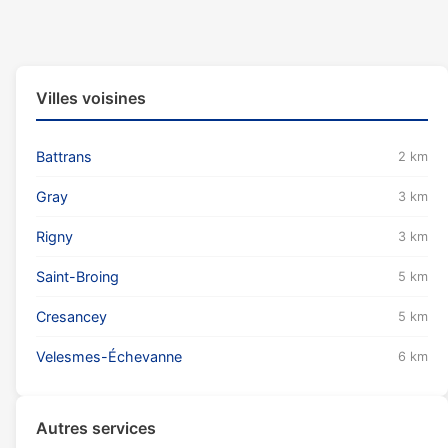
Villes voisines
Battrans
2 km
Gray
3 km
Rigny
3 km
Saint-Broing
5 km
Cresancey
5 km
Velesmes-Échevanne
6 km
Autres services