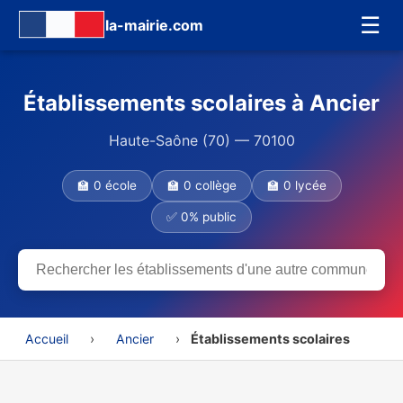
☰
la-mairie.com
Établissements scolaires à Ancier
Haute-Saône (70) — 70100
🏫 0 école
🏫 0 collège
🏫 0 lycée
✅ 0% public
Accueil
›
Ancier
›
Établissements scolaires