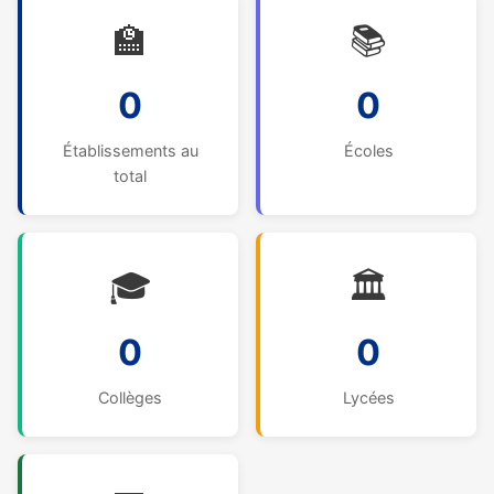
🏫
📚
0
0
Établissements au
Écoles
total
🎓
🏛️
0
0
Collèges
Lycées