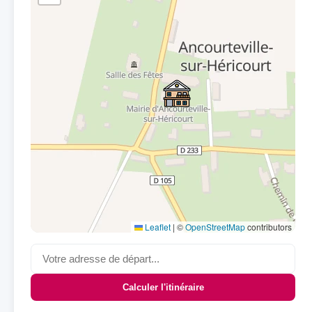
Leaflet
|
©
OpenStreetMap
contributors
Calculer l'itinéraire