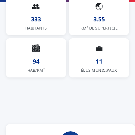
👥
🌏
333
3.55
HABITANTS
KM² DE SUPERFICIE
🏙
💼
94
11
HAB/KM²
ÉLUS MUNICIPAUX