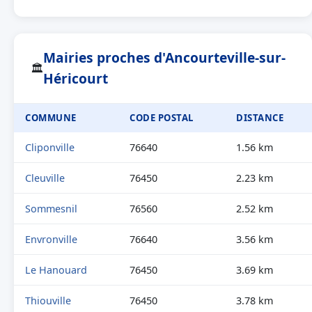
Mairies proches d'Ancourteville-sur-
🏛
Héricourt
COMMUNE
CODE POSTAL
DISTANCE
Cliponville
76640
1.56 km
Cleuville
76450
2.23 km
Sommesnil
76560
2.52 km
Envronville
76640
3.56 km
Le Hanouard
76450
3.69 km
Thiouville
76450
3.78 km