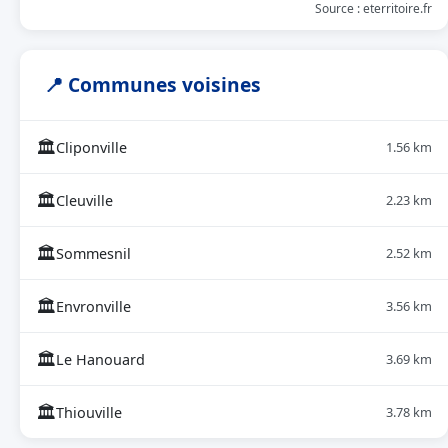
Source : eterritoire.fr
📍 Communes voisines
🏛
Cliponville
1.56 km
🏛
Cleuville
2.23 km
🏛
Sommesnil
2.52 km
🏛
Envronville
3.56 km
🏛
Le Hanouard
3.69 km
🏛
Thiouville
3.78 km