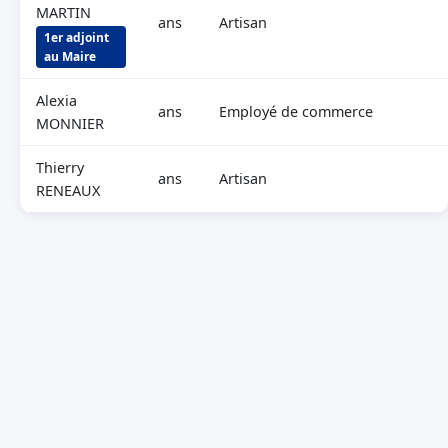
MARTIN
ans
Artisan
1er adjoint
au Maire
Alexia
ans
Employé de commerce
MONNIER
Thierry
ans
Artisan
RENEAUX