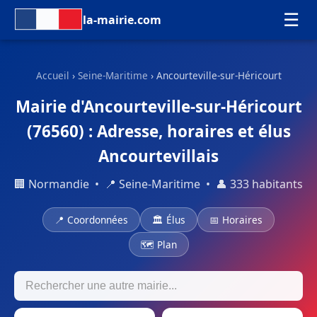
☰
la-mairie.com
Accueil
›
Seine-Maritime
› Ancourteville-sur-Héricourt
Mairie d'Ancourteville-sur-Héricourt
(76560) : Adresse, horaires et élus
Ancourtevillais
🏢 Normandie • 📍 Seine-Maritime • 👤 333 habitants
📍 Coordonnées
🏛 Élus
📅 Horaires
🗺 Plan