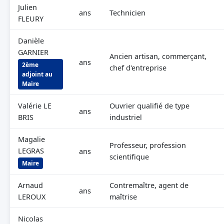
Julien
ans
Technicien
FLEURY
Danièle
GARNIER
Ancien artisan, commerçant,
ans
2ème
chef d'entreprise
adjoint au
Maire
Valérie LE
Ouvrier qualifié de type
ans
BRIS
industriel
Magalie
Professeur, profession
LEGRAS
ans
scientifique
Maire
Arnaud
Contremaître, agent de
ans
LEROUX
maîtrise
Nicolas