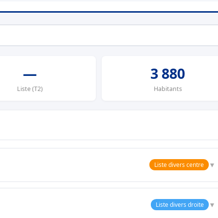
—
3 880
Liste (T2)
Habitants
▼
Liste divers centre
▼
Liste divers droite