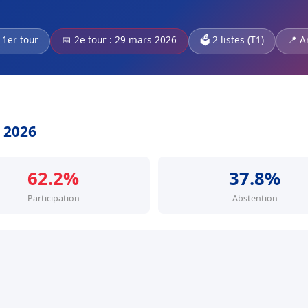
 1er tour
📅 2e tour : 29 mars 2026
🗳️ 2 listes (T1)
📍 A
s 2026
62.2%
37.8%
Participation
Abstention