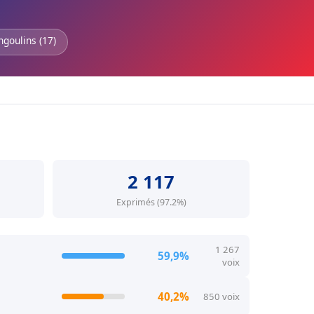
ngoulins (17)
2 117
Exprimés (97.2%)
1 267
59,9%
voix
40,2%
850 voix