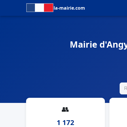
la-mairie.com
Mairie d'Angy
👥
1 172