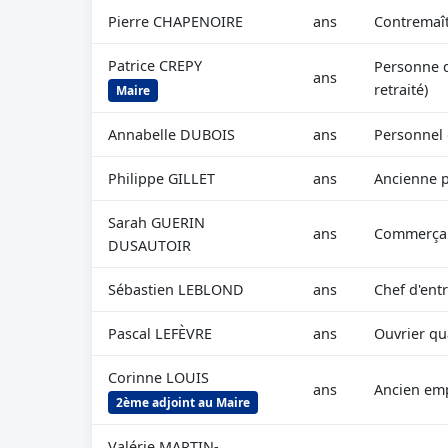
Pierre CHAPENOIRE
ans
Contremaît
Patrice CREPY
Personne d
ans
retraité)
Maire
Annabelle DUBOIS
ans
Personnel d
Philippe GILLET
ans
Ancienne p
Sarah GUERIN
ans
Commerçan
DUSAUTOIR
Sébastien LEBLOND
ans
Chef d'entr
Pascal LEFÈVRE
ans
Ouvrier qua
Corinne LOUIS
ans
Ancien em
2ème adjoint au Maire
Valérie MARTIN-