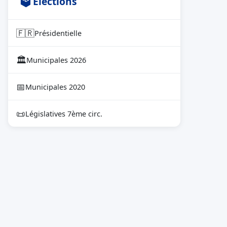
🗳 Élections
🇫🇷
Présidentielle
🏛
Municipales 2026
📅
Municipales 2020
📜
Législatives 7ème circ.