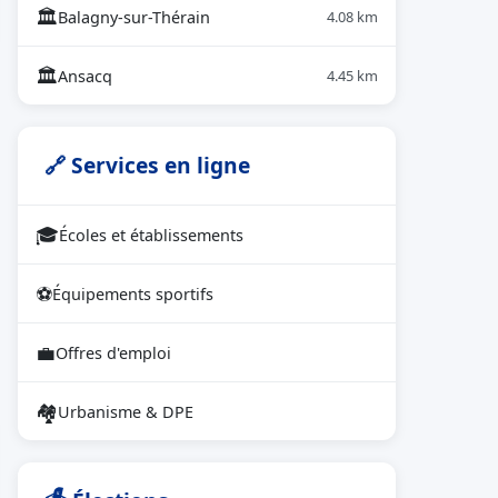
🏛
Balagny-sur-Thérain
4.08 km
🏛
Ansacq
4.45 km
🔗 Services en ligne
🎓
Écoles et établissements
⚽
Équipements sportifs
💼
Offres d'emploi
🏘
Urbanisme & DPE