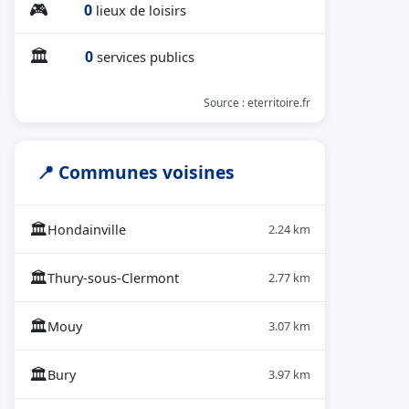
🎮
0
lieux de loisirs
🏛
0
services publics
Source : eterritoire.fr
📍 Communes voisines
🏛
Hondainville
2.24 km
🏛
Thury-sous-Clermont
2.77 km
🏛
Mouy
3.07 km
🏛
Bury
3.97 km