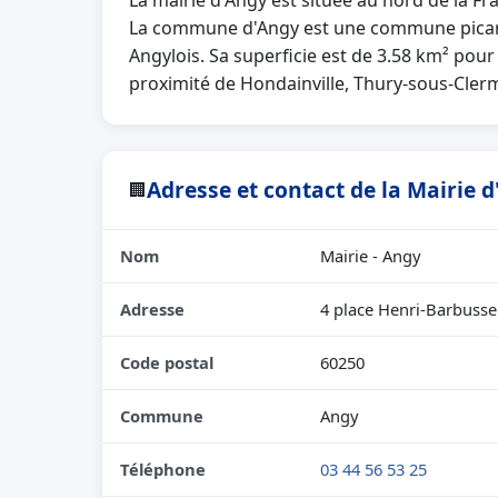
La mairie d'Angy est située au nord de la F
La commune d'Angy est une commune picarde
Angylois. Sa superficie est de 3.58 km² pour
proximité de Hondainville, Thury-sous-Cler
Adresse et contact de la Mairie 
🏢
Nom
Mairie - Angy
Adresse
4 place Henri-Barbusse
Code postal
60250
Commune
Angy
Téléphone
03 44 56 53 25