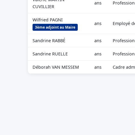
ans
Profession
CUVILLIER
Wilfried PAGNI
ans
Employé d
3ème adjoint au Maire
Sandrine RABBÉ
ans
Profession
Sandrine RUELLE
ans
Profession 
Déborah VAN MESSEM
ans
Cadre admi