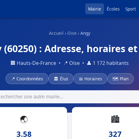
Mairie
Écoles
Sport
Accueil
›
Oise
› Angy
 (60250) : Adresse, horaires et
🏢 Hauts-De-France • 📍 Oise • 👤 1 172 habitants
📍 Coordonnées
🏛 Élus
📅 Horaires
🗺 Plan
🌏
🏙
3.58
327