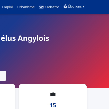
Emploi
Urbanisme
🗺 Cadastre
🗳️ Élections ▾
 élus Angylois
💼
15