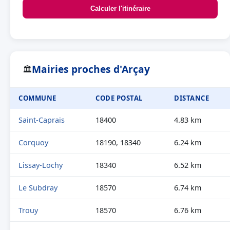
Calculer l'itinéraire
Mairies proches d'Arçay
🏛
COMMUNE
CODE POSTAL
DISTANCE
Saint-Caprais
18400
4.83 km
Corquoy
18190, 18340
6.24 km
Lissay-Lochy
18340
6.52 km
Le Subdray
18570
6.74 km
Trouy
18570
6.76 km