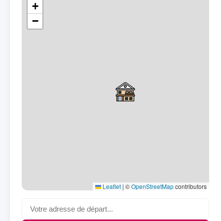
+
−
Leaflet
|
©
OpenStreetMap
contributors