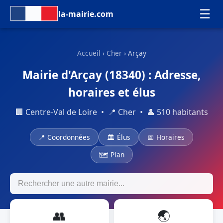
☰
la-mairie.com
Accueil
›
Cher
› Arçay
Mairie d'Arçay (18340) : Adresse,
horaires et élus
🏢 Centre-Val de Loire • 📍 Cher • 👤 510 habitants
📍 Coordonnées
🏛 Élus
📅 Horaires
🗺 Plan
👥
🌏