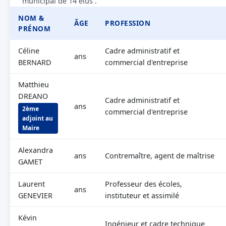
municipal de 14 élus .
NOM &
ÂGE
PROFESSION
PRÉNOM
Céline
Cadre administratif et
ans
BERNARD
commercial d'entreprise
Matthieu
DREANO
Cadre administratif et
ans
2ème
commercial d'entreprise
adjoint au
Maire
Alexandra
ans
Contremaître, agent de maîtrise
GAMET
Laurent
Professeur des écoles,
ans
GENEVIER
instituteur et assimilé
Kévin
Ingénieur et cadre technique