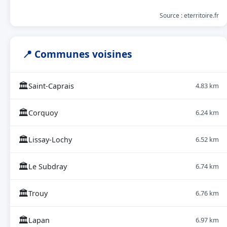
Source : eterritoire.fr
📍 Communes voisines
🏛
Saint-Caprais
4.83 km
🏛
Corquoy
6.24 km
🏛
Lissay-Lochy
6.52 km
🏛
Le Subdray
6.74 km
🏛
Trouy
6.76 km
🏛
Lapan
6.97 km