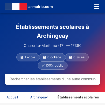
☰
la-mairie.com
Établissements scolaires à
Archingeay
Charente-Maritime (17) — 17380
🏫 1 école
🏫 0 collège
🏫 0 lycée
✅ 100% public
Accueil
›
Archingeay
›
Établissements scolaires