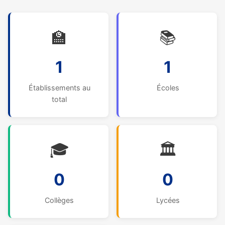
🏫
📚
1
1
Établissements au
Écoles
total
🎓
🏛️
0
0
Collèges
Lycées