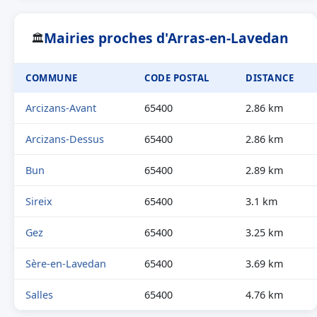
Mairies proches d'Arras-en-Lavedan
🏛
COMMUNE
CODE POSTAL
DISTANCE
Arcizans-Avant
65400
2.86 km
Arcizans-Dessus
65400
2.86 km
Bun
65400
2.89 km
Sireix
65400
3.1 km
Gez
65400
3.25 km
Sère-en-Lavedan
65400
3.69 km
Salles
65400
4.76 km