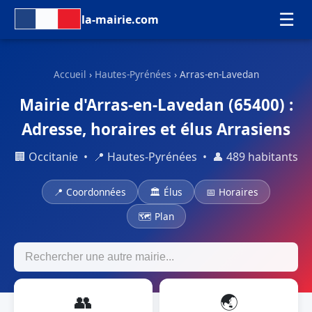
☰
la-mairie.com
Accueil
›
Hautes-Pyrénées
› Arras-en-Lavedan
Mairie d'Arras-en-Lavedan (65400) :
Adresse, horaires et élus Arrasiens
🏢 Occitanie • 📍 Hautes-Pyrénées • 👤 489 habitants
📍 Coordonnées
🏛 Élus
📅 Horaires
🗺 Plan
👥
🌏