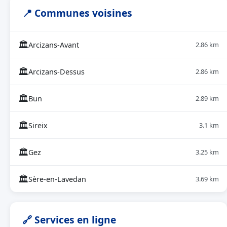
📍 Communes voisines
🏛
Arcizans-Avant
2.86 km
🏛
Arcizans-Dessus
2.86 km
🏛
Bun
2.89 km
🏛
Sireix
3.1 km
🏛
Gez
3.25 km
🏛
Sère-en-Lavedan
3.69 km
🔗 Services en ligne