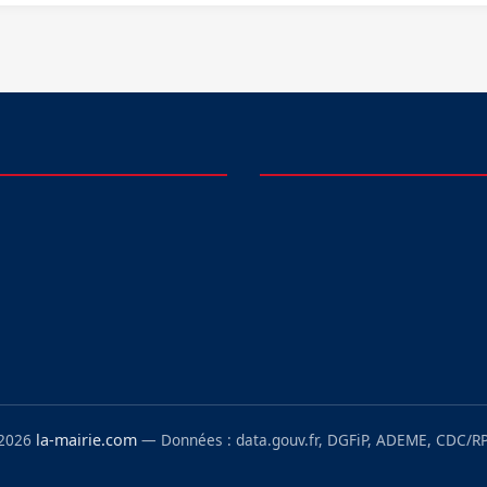
 2026
la-mairie.com
— Données : data.gouv.fr, DGFiP, ADEME, CDC/RP