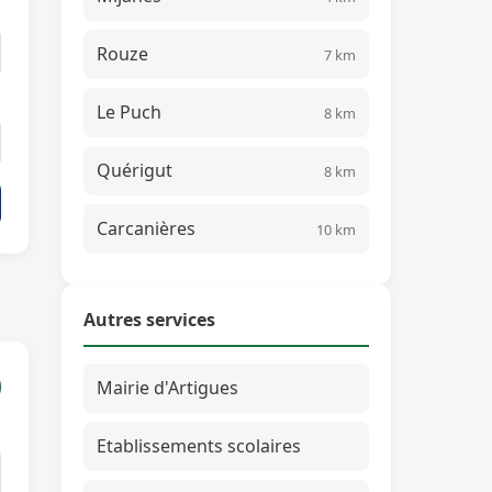
Rouze
7 km
Le Puch
8 km
Quérigut
8 km
Carcanières
10 km
Autres services
Mairie d'Artigues
Etablissements scolaires