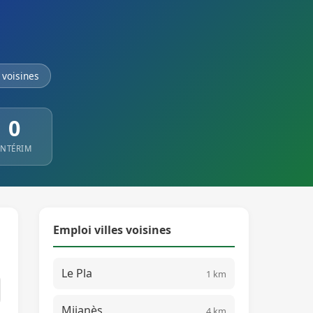
voisines
0
INTÉRIM
Emploi villes voisines
Le Pla
1 km
Mijanès
4 km