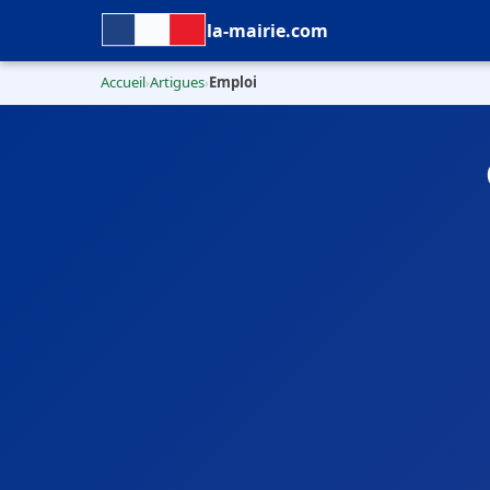
la-mairie.com
Accueil
Artigues
Emploi
›
›