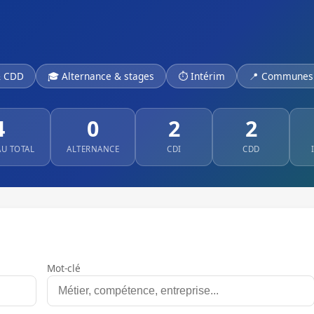
& CDD
🎓 Alternance & stages
⏱ Intérim
📍 Communes 
4
0
2
2
AU TOTAL
ALTERNANCE
CDI
CDD
Mot-clé