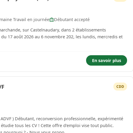
maine Travail en journée
Débutant accepté
marchande, sur Castelnaudary, dans 2 établissements
ne du 17 août 2026 au 6 novembre 202, les lundis, mercredis et
En savoir plus
/F
CDD
? ( ADVF ) Débutant, reconversion professionnelle, expérimenté
offre d'emploi vise tout public.
Rejoindre le Geiq Domicile Occitanie, oui, mais pourquoi ? - Nous vous propo...