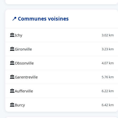
📍 Communes voisines
🏛
Ichy
3.02 km
🏛
Gironville
3.23 km
🏛
Obsonville
4.07 km
🏛
Garentreville
5.76 km
🏛
Aufferville
6.22 km
🏛
Burcy
6.42 km