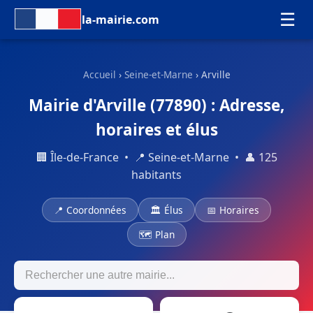
☰
la-mairie.com
Accueil
›
Seine-et-Marne
› Arville
Mairie d'Arville (77890) : Adresse,
horaires et élus
🏢 Île-de-France • 📍 Seine-et-Marne • 👤 125
habitants
📍 Coordonnées
🏛 Élus
📅 Horaires
🗺 Plan