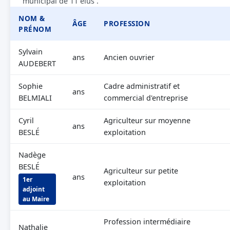
municipal de 11 élus .
NOM &
ÂGE
PROFESSION
PRÉNOM
Sylvain
ans
Ancien ouvrier
AUDEBERT
Sophie
Cadre administratif et
ans
BELMIALI
commercial d'entreprise
Cyril
Agriculteur sur moyenne
ans
BESLÉ
exploitation
Nadège
BESLÉ
Agriculteur sur petite
ans
1er
exploitation
adjoint
au Maire
Profession intermédiaire
Nathalie