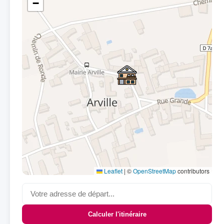
−
Leaflet
|
©
OpenStreetMap
contributors
Calculer l'itinéraire