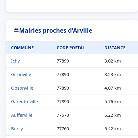
Mairies proches d'Arville
🏛
COMMUNE
CODE POSTAL
DISTANCE
Ichy
77890
3.02 km
Gironville
77890
3.23 km
Obsonville
77890
4.07 km
Garentreville
77890
5.76 km
Aufferville
77570
6.22 km
Burcy
77760
6.42 km