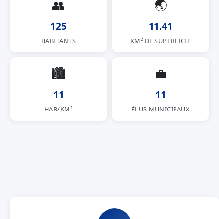
👥
🌏
125
11.41
HABITANTS
KM² DE SUPERFICIE
🏙
💼
11
11
HAB/KM²
ÉLUS MUNICIPAUX