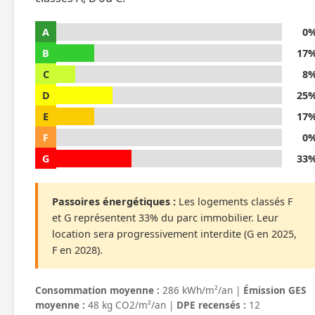
A
0
B
17
C
8
D
25
E
17
F
0
G
33
Passoires énergétiques :
Les logements classés F
et G représentent 33% du parc immobilier. Leur
location sera progressivement interdite (G en 2025,
F en 2028).
Consommation moyenne :
286 kWh/m²/an |
Émission GES
moyenne :
48 kg CO2/m²/an |
DPE recensés :
12