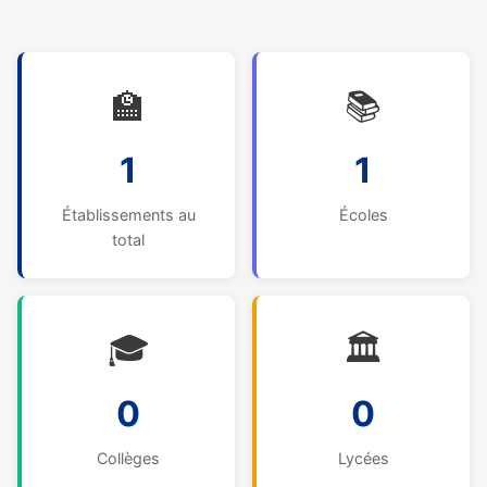
🏫
📚
1
1
Établissements au
Écoles
total
🎓
🏛️
0
0
Collèges
Lycées