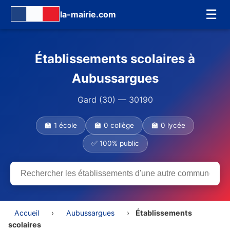
☰
la-mairie.com
Établissements scolaires à
Aubussargues
Gard (30) — 30190
🏫 1 école
🏫 0 collège
🏫 0 lycée
✅ 100% public
Accueil
›
Aubussargues
›
Établissements
scolaires