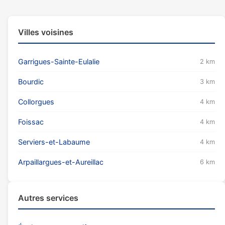
Villes voisines
Garrigues-Sainte-Eulalie
2 km
Bourdic
3 km
Collorgues
4 km
Foissac
4 km
Serviers-et-Labaume
4 km
Arpaillargues-et-Aureillac
6 km
Autres services