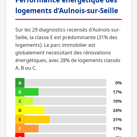
logements d'Aulnois-sur-Seille
Sur les 29 diagnostics recensés d'Aulnois-sur-
Seille, la classe E est prédominante (31% des
logements). Le parc immobilier est
globalement necessitant des rénovations
énergétiques, avec 28% de logements classés
A, B ou C.
A
0%
B
17%
C
10%
D
24%
E
31%
F
17%