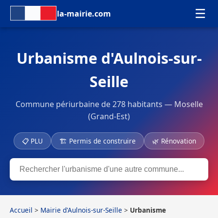
☰
la-mairie.com
Urbanisme d'Aulnois-sur-
Seille
Commune périurbaine de 278 habitants — Moselle
(Grand-Est)
📋 PLU
🏗 Permis de construire
🌿 Rénovation
Accueil
>
Mairie d'Aulnois-sur-Seille
>
Urbanisme