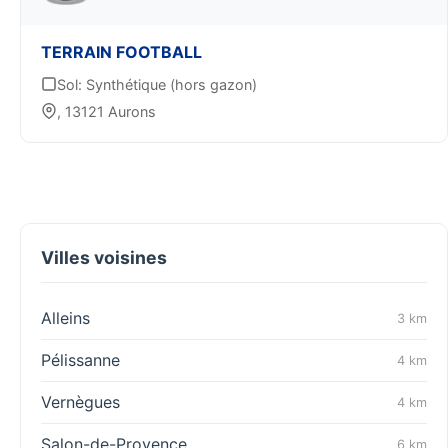
TERRAIN FOOTBALL
Sol: Synthétique (hors gazon)
, 13121 Aurons
Villes voisines
Alleins
3 km
Pélissanne
4 km
Vernègues
4 km
Salon-de-Provence
6 km