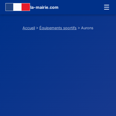
☰
la-mairie.com
Accueil
>
Équipements sportifs
> Aurons