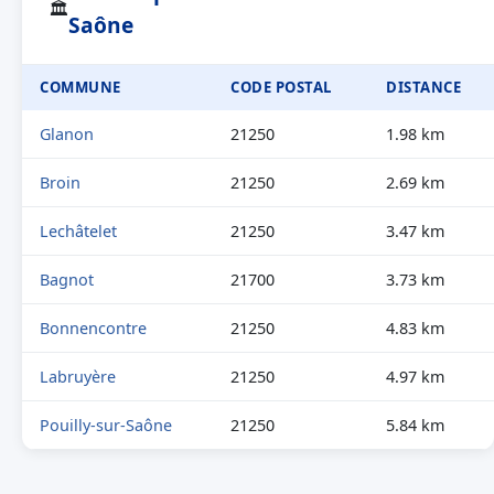
🏛
Saône
COMMUNE
CODE POSTAL
DISTANCE
Glanon
21250
1.98 km
Broin
21250
2.69 km
Lechâtelet
21250
3.47 km
Bagnot
21700
3.73 km
Bonnencontre
21250
4.83 km
Labruyère
21250
4.97 km
Pouilly-sur-Saône
21250
5.84 km