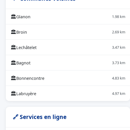
🏛
Glanon
1.98 km
🏛
Broin
2.69 km
🏛
Lechâtelet
3.47 km
🏛
Bagnot
3.73 km
🏛
Bonnencontre
4.83 km
🏛
Labruyère
4.97 km
🔗 Services en ligne