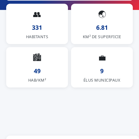
👥
🌏
331
6.81
HABITANTS
KM² DE SUPERFICIE
🏙
💼
49
9
HAB/KM²
ÉLUS MUNICIPAUX