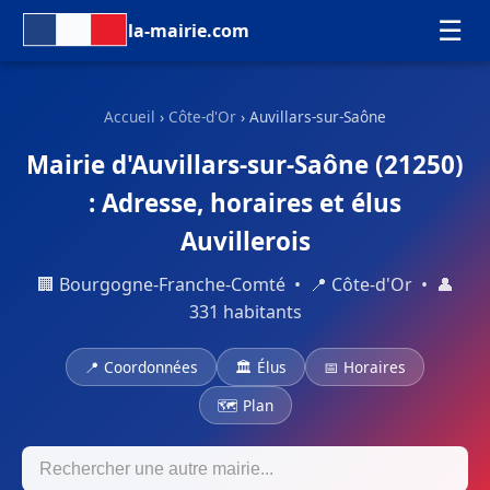
☰
la-mairie.com
Accueil
›
Côte-d'Or
› Auvillars-sur-Saône
Mairie d'Auvillars-sur-Saône (21250)
: Adresse, horaires et élus
Auvillerois
🏢 Bourgogne-Franche-Comté • 📍 Côte-d'Or • 👤
331 habitants
📍 Coordonnées
🏛 Élus
📅 Horaires
🗺 Plan