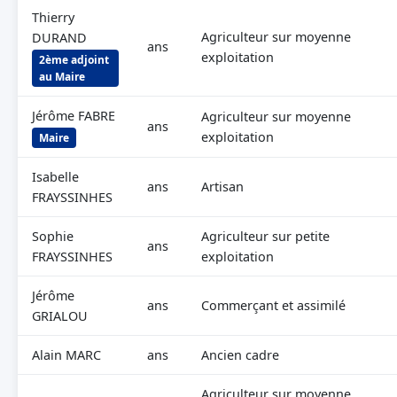
Thierry
Agriculteur sur moyenne
DURAND
ans
exploitation
2ème adjoint
au Maire
Jérôme FABRE
Agriculteur sur moyenne
ans
exploitation
Maire
Isabelle
ans
Artisan
FRAYSSINHES
Sophie
Agriculteur sur petite
ans
FRAYSSINHES
exploitation
Jérôme
ans
Commerçant et assimilé
GRIALOU
Alain MARC
ans
Ancien cadre
Agriculteur sur moyenne