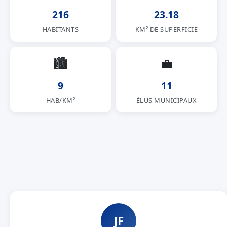
216
23.18
HABITANTS
KM² DE SUPERFICIE
🏙
💼
9
11
HAB/KM²
ÉLUS MUNICIPAUX
JF