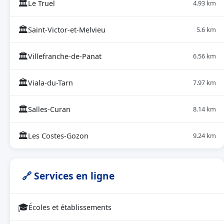
🏛
Le Truel
4.93 km
🏛
Saint-Victor-et-Melvieu
5.6 km
🏛
Villefranche-de-Panat
6.56 km
🏛
Viala-du-Tarn
7.97 km
🏛
Salles-Curan
8.14 km
🏛
Les Costes-Gozon
9.24 km
🔗 Services en ligne
🎓
Écoles et établissements