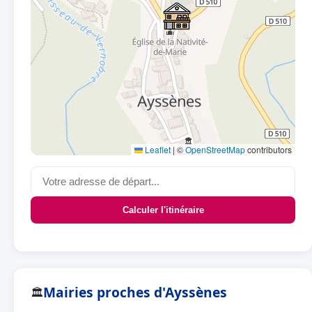
Leaflet
|
©
OpenStreetMap
contributors
Calculer l'itinéraire
Mairies proches d'Ayssènes
🏛