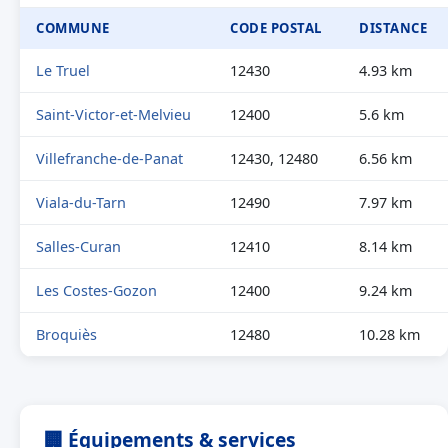
COMMUNE
CODE POSTAL
DISTANCE
Le Truel
12430
4.93 km
Saint-Victor-et-Melvieu
12400
5.6 km
Villefranche-de-Panat
12430, 12480
6.56 km
Viala-du-Tarn
12490
7.97 km
Salles-Curan
12410
8.14 km
Les Costes-Gozon
12400
9.24 km
Broquiès
12480
10.28 km
🏢 Équipements & services