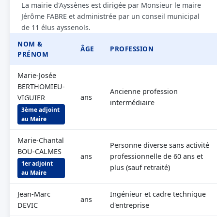
La mairie d'Ayssènes est dirigée par Monsieur le maire
Jérôme FABRE et administrée par un conseil municipal
de 11 élus ayssenols.
NOM &
ÂGE
PROFESSION
PRÉNOM
Marie-Josée
BERTHOMIEU-
Ancienne profession
ans
VIGUIER
intermédiaire
3ème adjoint
au Maire
Marie-Chantal
Personne diverse sans activité
BOU-CALMES
ans
professionnelle de 60 ans et
1er adjoint
plus (sauf retraité)
au Maire
Jean-Marc
Ingénieur et cadre technique
ans
DEVIC
d'entreprise