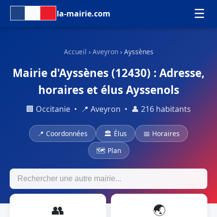
☰
la-mairie.com
Accueil
›
Aveyron
› Ayssènes
Mairie d'Ayssènes (12430) : Adresse,
horaires et élus Ayssenols
🏢 Occitanie • 📍 Aveyron • 👤 216 habitants
📍 Coordonnées
🏛 Élus
📅 Horaires
🗺 Plan
👥
🌏