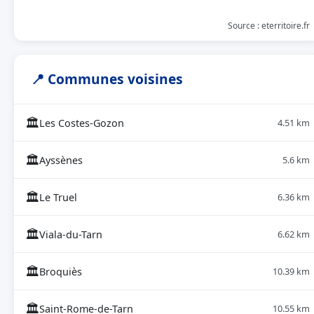
Source : eterritoire.fr
📍 Communes voisines
🏛
Les Costes-Gozon
4.51 km
🏛
Ayssènes
5.6 km
🏛
Le Truel
6.36 km
🏛
Viala-du-Tarn
6.62 km
🏛
Broquiès
10.39 km
🏛
Saint-Rome-de-Tarn
10.55 km