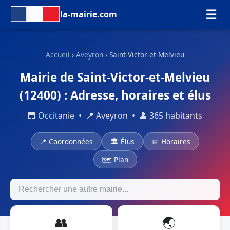
☰
la-mairie.com
Accueil
›
Aveyron
› Saint-Victor-et-Melvieu
Mairie de Saint-Victor-et-Melvieu
(12400) : Adresse, horaires et élus
🏢 Occitanie • 📍 Aveyron • 👤 365 habitants
📍 Coordonnées
🏛 Élus
📅 Horaires
🗺 Plan
👥
🌏