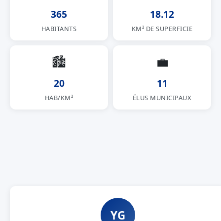
365
18.12
HABITANTS
KM² DE SUPERFICIE
🏙
💼
20
11
HAB/KM²
ÉLUS MUNICIPAUX
YG