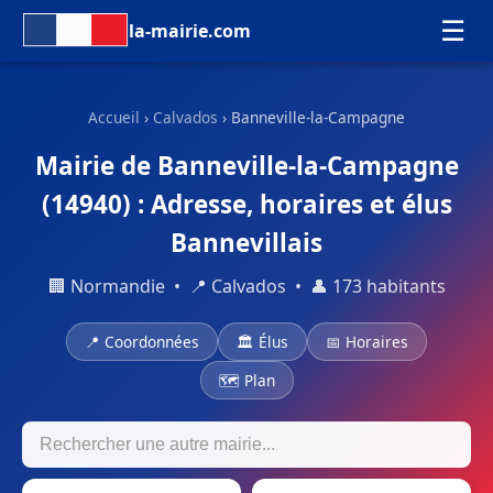
☰
la-mairie.com
Accueil
›
Calvados
› Banneville-la-Campagne
Mairie de Banneville-la-Campagne
(14940) : Adresse, horaires et élus
Bannevillais
🏢 Normandie • 📍 Calvados • 👤 173 habitants
📍 Coordonnées
🏛 Élus
📅 Horaires
🗺 Plan