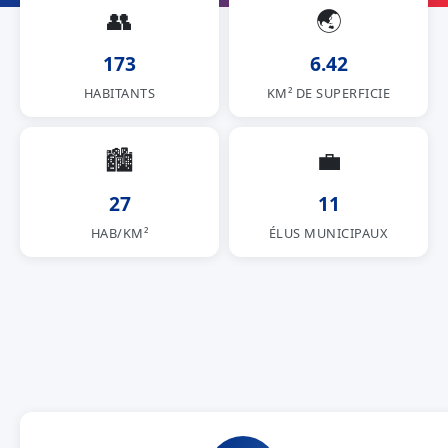
👥
🌏
173
6.42
HABITANTS
KM² DE SUPERFICIE
🏙
💼
27
11
HAB/KM²
ÉLUS MUNICIPAUX