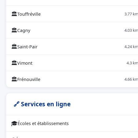
🏛
Touffréville
3.77 k
🏛
Cagny
4.03 k
🏛
Saint-Pair
4.24 k
🏛
Vimont
4.3 k
🏛
Frénouville
4.66 k
🔗 Services en ligne
🎓
Écoles et établissements