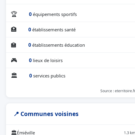
🏆
0
équipements sportifs
🏥
0
établissements santé
🏫
0
établissements éducation
🎮
0
lieux de loisirs
🏛
0
services publics
Source : eterritoire.f
📍 Communes voisines
🏛
Émiéville
1.3 k