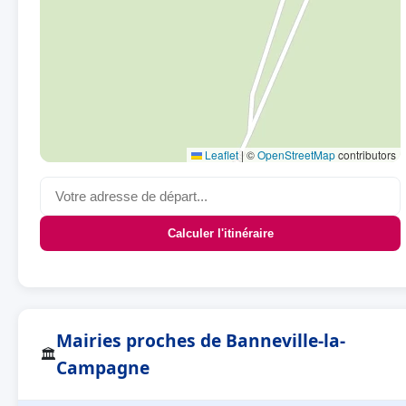
Leaflet
|
©
OpenStreetMap
contributors
Calculer l'itinéraire
Mairies proches de Banneville-la-
🏛
Campagne