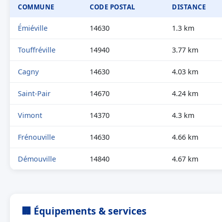
COMMUNE
CODE POSTAL
DISTANCE
Émiéville
14630
1.3 km
Touffréville
14940
3.77 km
Cagny
14630
4.03 km
Saint-Pair
14670
4.24 km
Vimont
14370
4.3 km
Frénouville
14630
4.66 km
Démouville
14840
4.67 km
🏢 Équipements & services