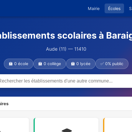
Mairie
Écoles
S
ablissements scolaires à Barai
Aude (11) — 11410
🏫 0 école
🏫 0 collège
🏫 0 lycée
✅ 0% public
ires