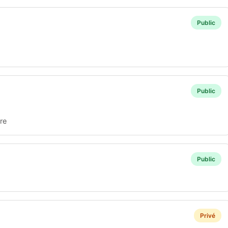
Public
Public
re
Public
Privé