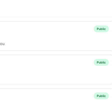
Public
jou
Public
Public