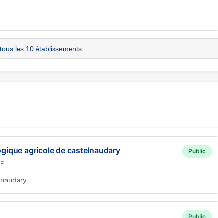
 tous les 10 établissements
gique agricole de castelnaudary
Public
UE
lnaudary
Public