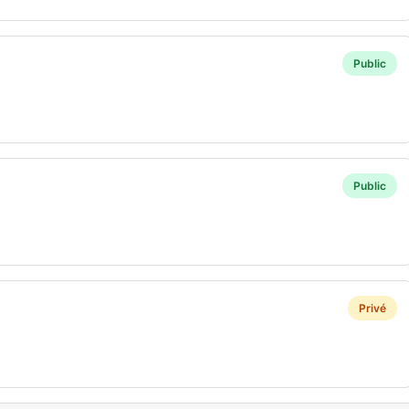
Public
s
Public
Privé