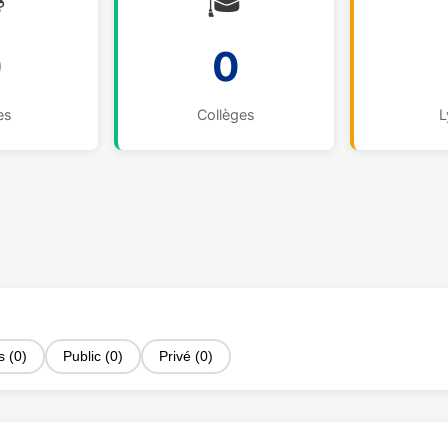

🎓
0
0
es
Collèges
L
s (0)
Public (0)
Privé (0)