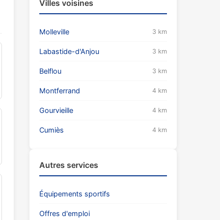
Villes voisines
Molleville
3 km
Labastide-d'Anjou
3 km
Belflou
3 km
Montferrand
4 km
Gourvieille
4 km
Cumiès
4 km
Autres services
Équipements sportifs
Offres d'emploi