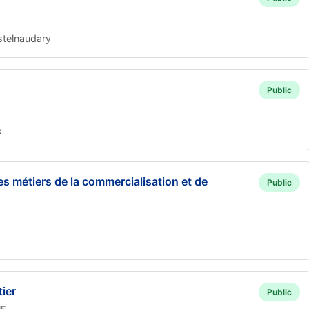
stelnaudary
Public
x
es métiers de la commercialisation et de
Public
ier
Public