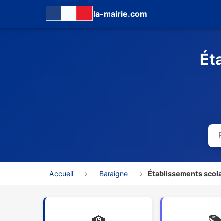
la-mairie.com
Ét
Accueil
›
Baraigne
›
Établissements scola