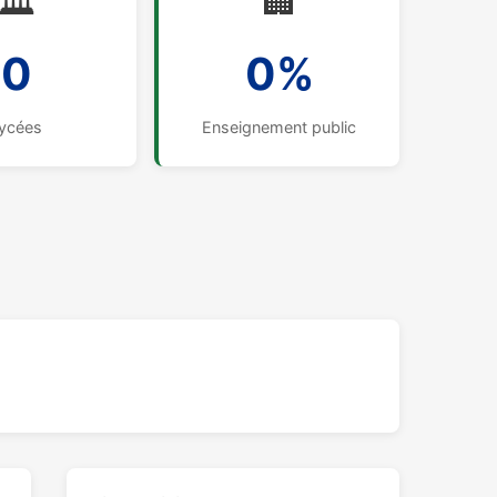
🏛️
🏢
0
0%
ycées
Enseignement public