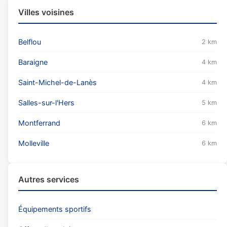
Villes voisines
Belflou
2 km
Baraigne
4 km
Saint-Michel-de-Lanès
4 km
Salles-sur-l'Hers
5 km
Montferrand
6 km
Molleville
6 km
Autres services
Équipements sportifs