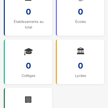
0
0
Établissements au
Écoles
total
🎓
🏛️
0
0
Collèges
Lycées
🏢