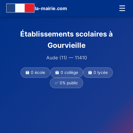
☰
la-mairie.com
Établissements scolaires à
Gourvieille
Aude (11) — 11410
🏫 0 école
🏫 0 collège
🏫 0 lycée
✅ 0% public