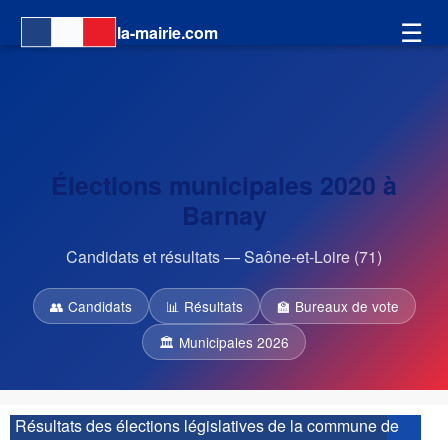
☰
la-mairie.com
Élections municipales 2020 à
Barnay
Candidats et résultats — Saône-et-Loire (71)
👥 Candidats
📊 Résultats
🏫 Bureaux de vote
🏛 Municipales 2026
Résultats des élections législatives de la commune de
Barnay :
| 3ème circonscription