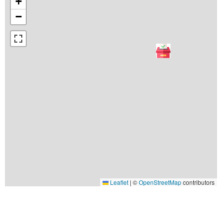
+
−
Leaflet
|
©
OpenStreetMap
contributors