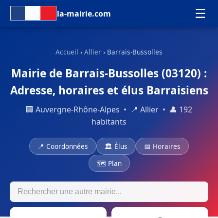
☰
la-mairie.com
Accueil
›
Allier
› Barrais-Bussolles
Mairie de Barrais-Bussolles (03120) :
Adresse, horaires et élus Barraisiens
🏢 Auvergne-Rhône-Alpes • 📍 Allier • 👤 192
habitants
📍 Coordonnées
🏛 Élus
📅 Horaires
🗺 Plan