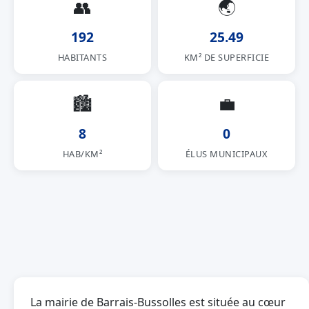
👥
🌏
192
25.49
HABITANTS
KM² DE SUPERFICIE
🏙
💼
8
0
HAB/KM²
ÉLUS MUNICIPAUX
La mairie de Barrais-Bussolles est située au cœur