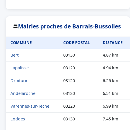
Mairies proches de Barrais-Bussolles
🏛
COMMUNE
CODE POSTAL
DISTANCE
Bert
03130
4.87 km
Lapalisse
03120
4.94 km
Droiturier
03120
6.26 km
Andelaroche
03120
6.51 km
Varennes-sur-Tèche
03220
6.99 km
Loddes
03130
7.45 km