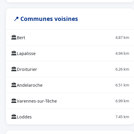
📍 Communes voisines
🏛
Bert
4.87 km
🏛
Lapalisse
4.94 km
🏛
Droiturier
6.26 km
🏛
Andelaroche
6.51 km
🏛
Varennes-sur-Tèche
6.99 km
🏛
Loddes
7.45 km