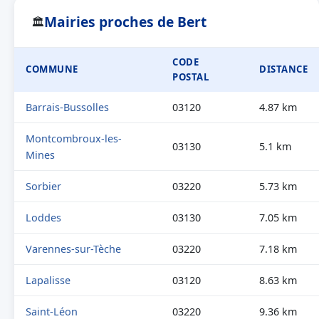
Mairies proches de Bert
🏛
CODE
COMMUNE
DISTANCE
POSTAL
Barrais-Bussolles
03120
4.87 km
Montcombroux-les-
03130
5.1 km
Mines
Sorbier
03220
5.73 km
Loddes
03130
7.05 km
Varennes-sur-Tèche
03220
7.18 km
Lapalisse
03120
8.63 km
Saint-Léon
03220
9.36 km