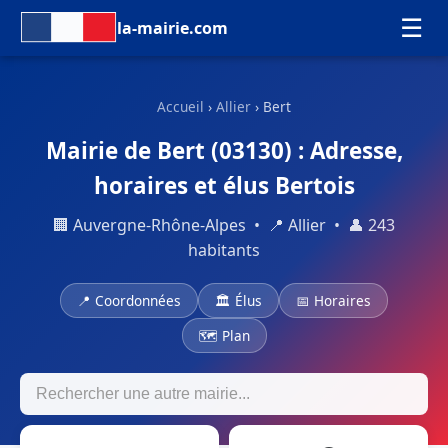
☰
la-mairie.com
Accueil
›
Allier
› Bert
Mairie de Bert (03130) : Adresse,
horaires et élus Bertois
🏢 Auvergne-Rhône-Alpes • 📍 Allier • 👤 243
habitants
📍 Coordonnées
🏛 Élus
📅 Horaires
🗺 Plan