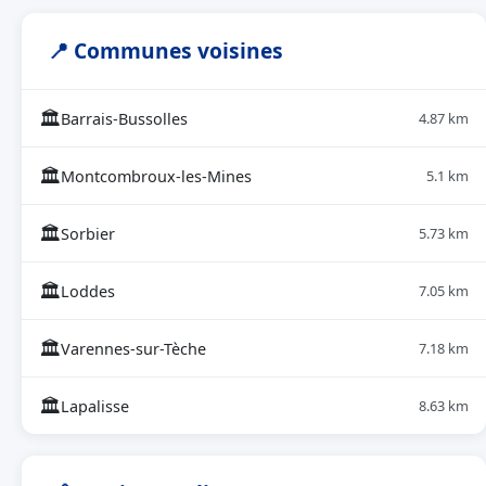
📍 Communes voisines
🏛
Barrais-Bussolles
4.87 km
🏛
Montcombroux-les-Mines
5.1 km
🏛
Sorbier
5.73 km
🏛
Loddes
7.05 km
🏛
Varennes-sur-Tèche
7.18 km
🏛
Lapalisse
8.63 km