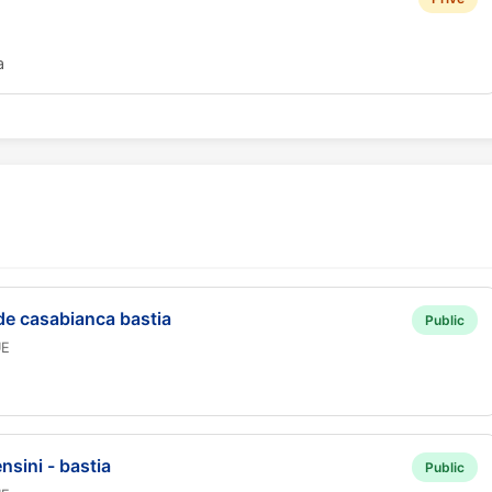
a
de casabianca bastia
Public
UE
nsini - bastia
Public