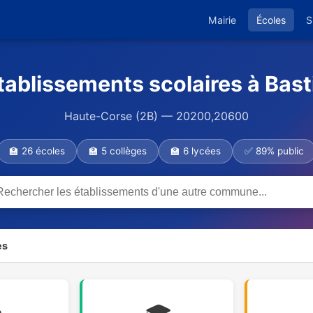
Mairie
Écoles
S
tablissements scolaires à Bast
Haute-Corse (2B) — 20200,20600
🏫 26 écoles
🏫 5 collèges
🏫 6 lycées
✅ 89% public
es