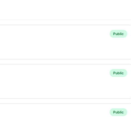
Public
Public
Public