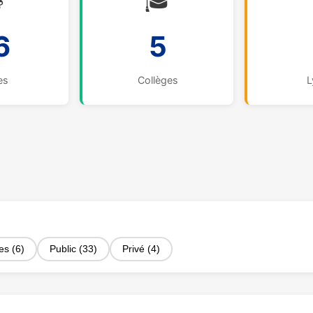

🎓
6
5
es
Collèges
L
es (6)
Public (33)
Privé (4)