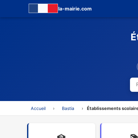
la-mairie.com
É
Accueil
›
Bastia
›
Établissements scolair