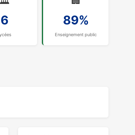
🏛️
🏢
6
89%
ycées
Enseignement public