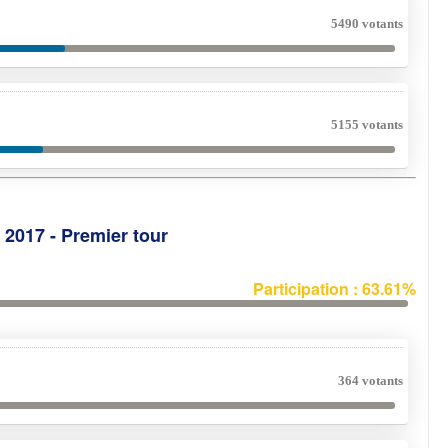
5490 votants
5155 votants
e 2017 - Premier tour
Participation : 63.61%
364 votants