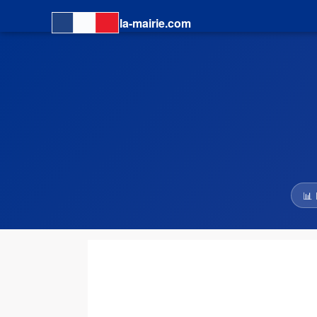
la-mairie.com
📊 