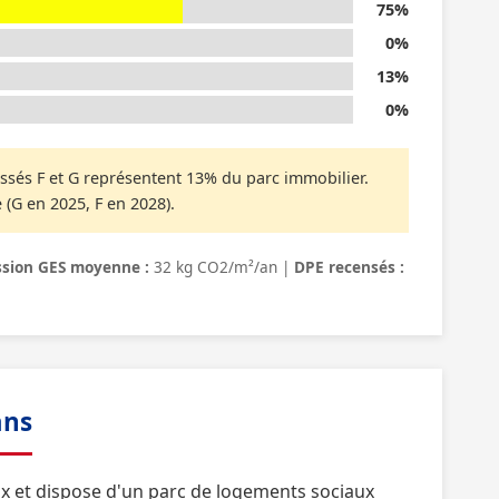
75%
0%
13%
0%
ssés F et G représentent 13% du parc immobilier.
 (G en 2025, F en 2028).
sion GES moyenne :
32 kg CO2/m²/an |
DPE recensés :
ans
x et dispose d'un parc de logements sociaux