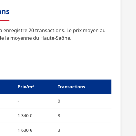
ans
a enregistre 20 transactions. Le prix moyen au
s de la moyenne du Haute-Saône.
Prix/m²
Transactions
-
0
1 340 €
3
1 630 €
3