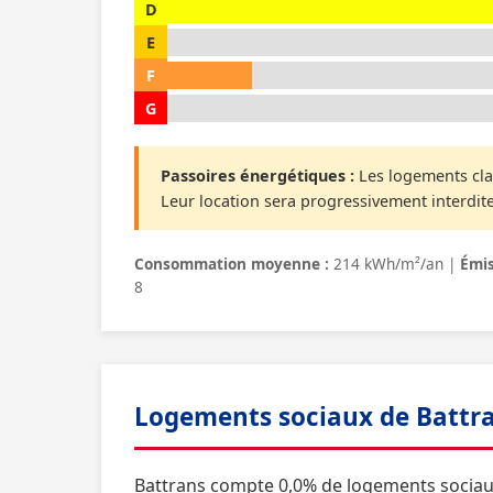
D
E
F
G
Passoires énergétiques :
Les logements cla
Leur location sera progressivement interdite
Consommation moyenne :
214 kWh/m²/an |
Émis
8
Logements sociaux de Battr
Battrans compte 0,0% de logements sociau