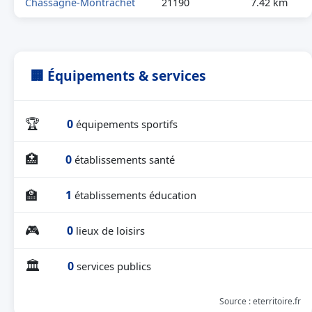
Chassagne-Montrachet
21190
7.42 km
🏢 Équipements & services
🏆
0
équipements sportifs
🏥
0
établissements santé
🏫
1
établissements éducation
🎮
0
lieux de loisirs
🏛
0
services publics
Source : eterritoire.fr