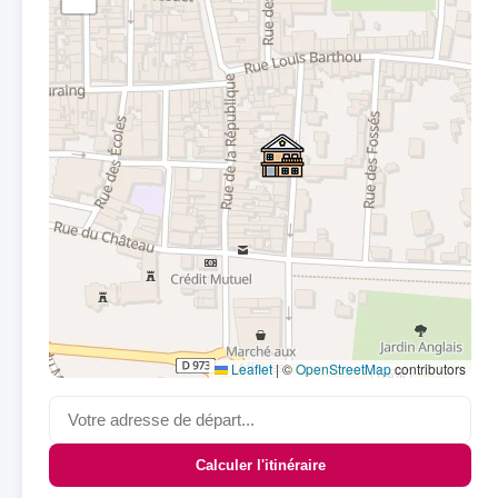
Leaflet
|
©
OpenStreetMap
contributors
Calculer l'itinéraire