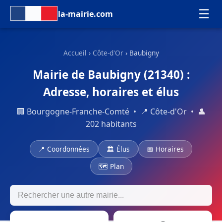
☰
la-mairie.com
Accueil
›
Côte-d'Or
› Baubigny
Mairie de Baubigny (21340) :
Adresse, horaires et élus
🏢 Bourgogne-Franche-Comté • 📍 Côte-d'Or • 👤
202 habitants
📍 Coordonnées
🏛 Élus
📅 Horaires
🗺 Plan