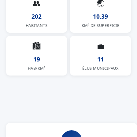
👥
🌏
202
10.39
HABITANTS
KM² DE SUPERFICIE
🏙
💼
19
11
HAB/KM²
ÉLUS MUNICIPAUX