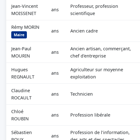
Jean-Vincent
Professeur, profession
ans
MOISSENET
scientifique
Rémy MORIN
ans
Ancien cadre
Maire
Jean-Paul
Ancien artisan, commerçant,
ans
MOURIN
chef d'entreprise
Hugues
Agriculteur sur moyenne
ans
REGNAULT
exploitation
Claudine
ans
Technicien
ROCAULT
Chloé
ans
Profession libérale
ROUBIN
Sébastien
Profession de l'information,
ans
ROUX
des arts et des spectacles