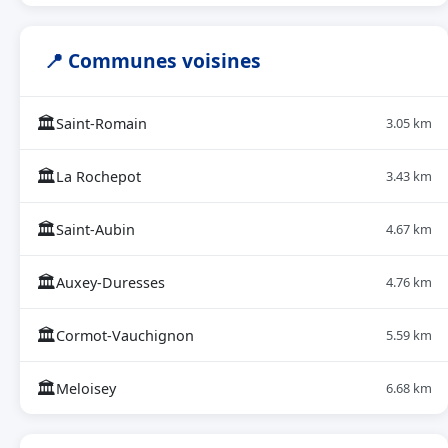
📍 Communes voisines
🏛
Saint-Romain
3.05 km
🏛
La Rochepot
3.43 km
🏛
Saint-Aubin
4.67 km
🏛
Auxey-Duresses
4.76 km
🏛
Cormot-Vauchignon
5.59 km
🏛
Meloisey
6.68 km